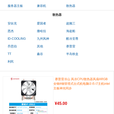
服务器主板
兼容机
散热器
散热器
安钛克
爱国者
超频三
恩杰
撒哈拉
海盗船
ID-COOLING
九州风神
酷冷至尊
乔思伯
其他
赛普雷
TT
鑫谷
半岛铁盒
利民
赛普雷冷山 风冷CPU散热器风扇ARGB
全铜4铜管塔式台式机电脑i3 i5 i7主机intel
主板神光同步
¥
45.00