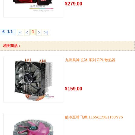
¥
279.00
6
1/1
1
|<
<
>
>|
相关商品：
九州风神 玄冰 系列 CPU散热器
¥
159.00
酷冷至尊 飞鹰 1155/1156/1150/775