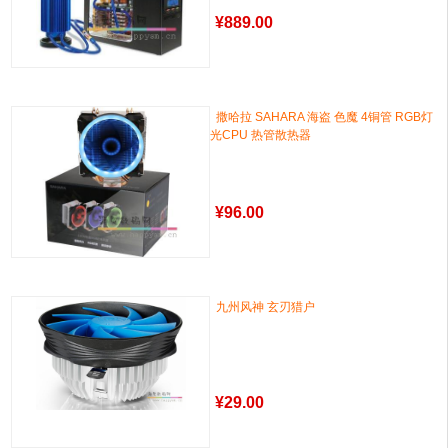
¥
889.00
撒哈拉 SAHARA 海盗 色魔 4铜管 RGB灯
光CPU 热管散热器
¥
96.00
九州风神 玄刃猎户
¥
29.00