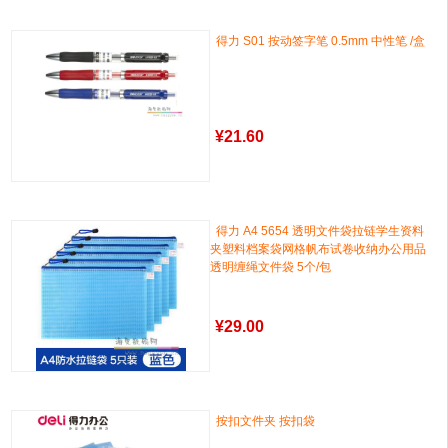
得力 S01 按动签字笔 0.5mm 中性笔 /盒
¥
21.60
得力 A4 5654 透明文件袋拉链学生资料
夹塑料档案袋网格帆布试卷收纳办公用品
透明缠绳文件袋 5个/包
¥
29.00
按扣文件夹 按扣袋