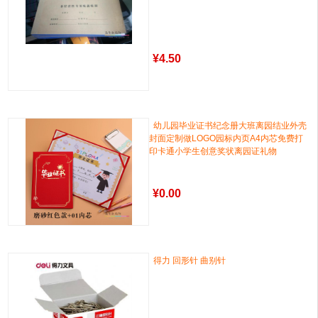
¥
4.50
幼儿园毕业证书纪念册大班离园结业外壳
封面定制做LOGO园标内页A4内芯免费打
印卡通小学生创意奖状离园证礼物
¥
0.00
得力 回形针 曲别针