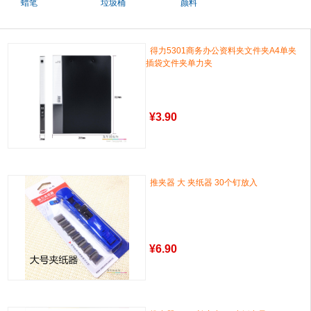
蜡笔
垃圾桶
颜料
得力5301商务办公资料夹文件夹A4单夹
插袋文件夹单力夹
¥
3.90
推夹器 大 夹纸器 30个钉放入
¥
6.90