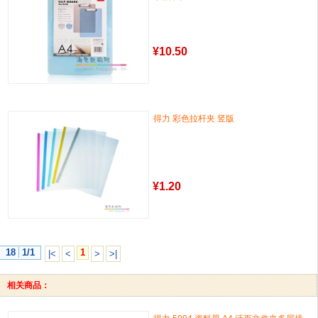
¥
10.50
得力 彩色拉杆夹 竖版
¥
1.20
18
1/1
1
|<
<
>
>|
相关商品：