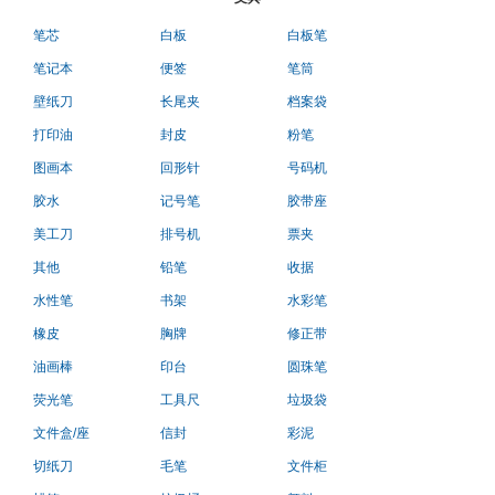
笔芯
白板
白板笔
笔记本
便签
笔筒
壁纸刀
长尾夹
档案袋
打印油
封皮
粉笔
图画本
回形针
号码机
胶水
记号笔
胶带座
美工刀
排号机
票夹
其他
铅笔
收据
水性笔
书架
水彩笔
橡皮
胸牌
修正带
油画棒
印台
圆珠笔
荧光笔
工具尺
垃圾袋
文件盒/座
信封
彩泥
切纸刀
毛笔
文件柜