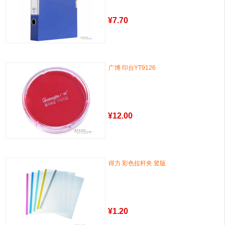
¥
7.70
广博 印台YT9126
¥
12.00
得力 彩色拉杆夹 竖版
¥
1.20