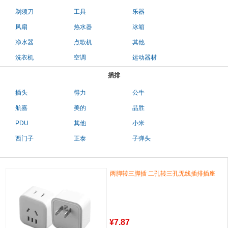
剃须刀
工具
乐器
风扇
热水器
冰箱
净水器
点歌机
其他
洗衣机
空调
运动器材
插排
插头
得力
公牛
航嘉
美的
品胜
PDU
其他
小米
西门子
正泰
子弹头
两脚转三脚插 二孔转三孔无线插排插座
¥
7.87