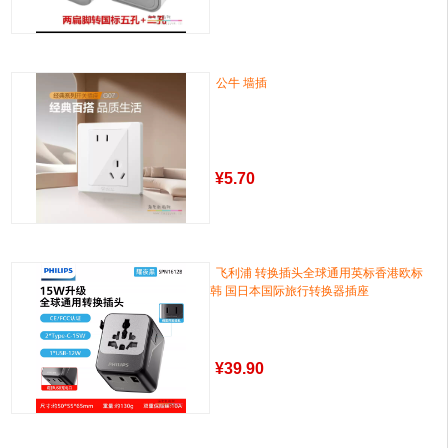
公牛 墙插
¥
5.70
飞利浦 转换插头全球通用英标香港欧标
韩 国日本国际旅行转换器插座
¥
39.90