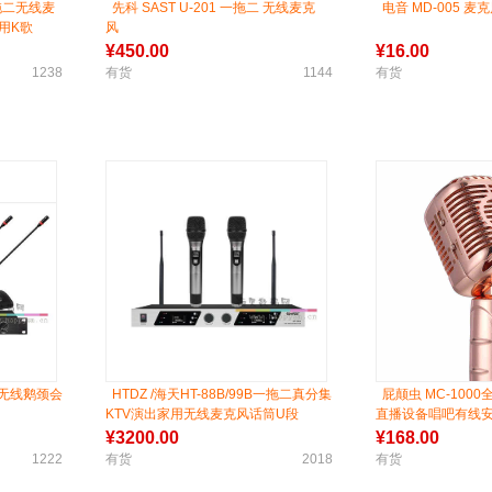
一拖二无线麦
先科 SAST U-201 一拖二 无线麦克
电音 MD-005 麦
用K歌
风
¥
450.00
¥
16.00
1238
有货
1144
有货
拖四无线鹅颈会
HTDZ /海天HT-88B/99B一拖二真分集
屁颠虫 MC-100
KTV演出家用无线麦克风话筒U段
直播设备唱吧有线
¥
3200.00
¥
168.00
1222
有货
2018
有货