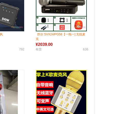
风
舒尔 SVX24/PG58【一拖一] 无线麦
克
¥
2039.00
792
有货
636