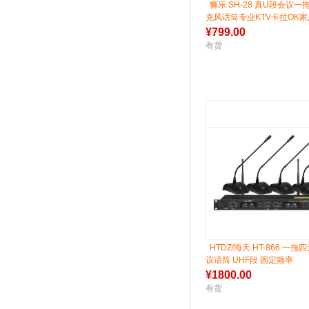
狮乐 SH-28 真U段会议
克风话筒专业KTV卡拉OK家
¥
799.00
有货
HTDZ/海天 HT-866 一
议话筒 UHF段 固定频率
¥
1800.00
有货