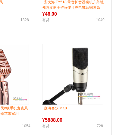
克风
安戈洛 FY518 录音扩音器喇叭户外地
摊叫卖器手持宣传可充电喊话喇叭高
音
¥
46.00
1328
有货
1040
0全民k歌手机麦克风
森海塞尔 MK8
安卓苹果家用
¥
5888.00
1054
有货
728