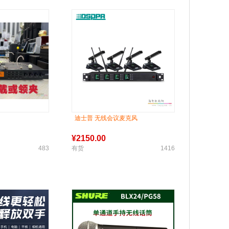
迪士普 无线会议麦克风
¥
2150.00
483
有货
1416