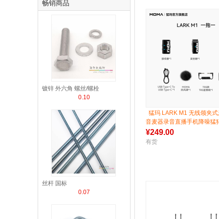
畅销商品
镀锌 外六角 螺丝/螺栓
0.10
猛玛 LARK M1 无线领夹
音麦器录音直播手机降噪猛
¥
249.00
有货
丝杆 国标
0.07