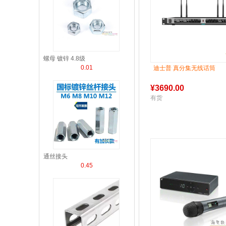
螺母 镀锌 4.8级
0.01
迪士普 真分集无线话筒
¥
3690.00
有货
通丝接头
0.45