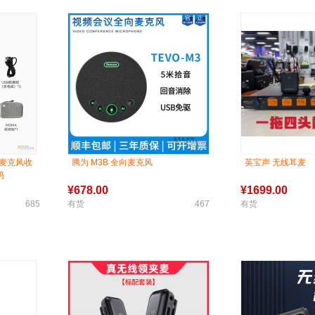
式麦克风收
腾为 M3B 全向麦克风
英宝声 无线耳麦
犸
¥
678.00
¥
1699.00
685
有货
467
有货