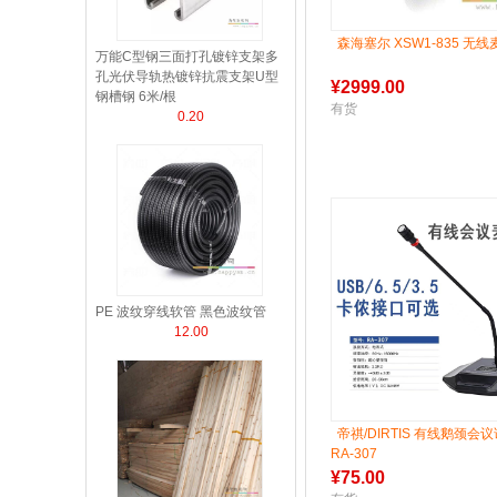
森海塞尔 XSW1-835 无
万能C型钢三面打孔镀锌支架多
孔光伏导轨热镀锌抗震支架U型
¥
2999.00
钢槽钢 6米/根
有货
0.20
PE 波纹穿线软管 黑色波纹管
12.00
帝祺/DIRTIS 有线鹅颈会
RA-307
¥
75.00