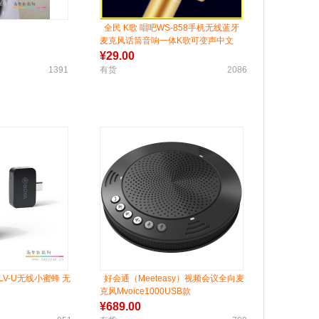
全民 K歌 唱吧WS-858手机无线蓝牙
麦克风话筒音响一体K歌可变声中文
¥
29.00
1391
有货
2086
1LV-U无线小蜜蜂 无
好会通（Meeteasy）视频会议全向麦
克风Mvoice1000USB款
¥
689.00