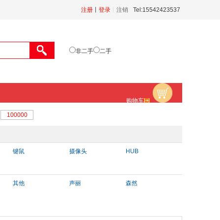
注册
丨
登录
丨
注销
Tel:15542423537
非二手
二手
购物车
键鼠
摄像头
HUB
其他
声丽
森然