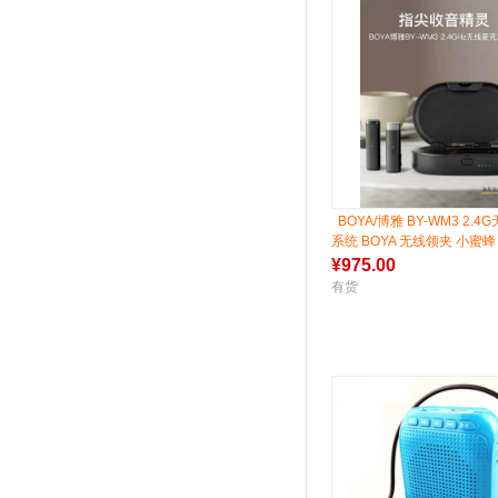
BOYA/博雅 BY-WM3 2.
系统 BOYA 无线领夹 小蜜蜂
¥
975.00
有货