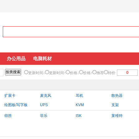
办公用品
电脑耗材
更新时间↓
更新时间↑
价格↓
价格↑
推荐
特价
扩展卡
麦克风
耳机
散热器
绘图板/写字板
UPS
KVM
支架
得胜
菲乐
ISK
莱维特