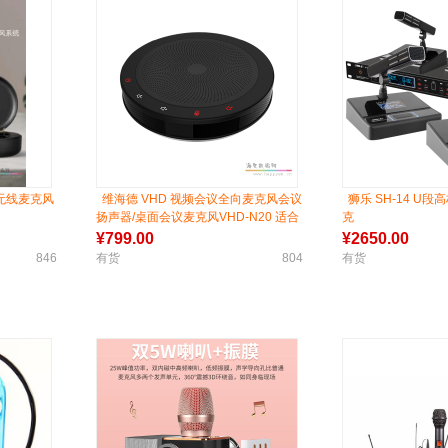
4G无线麦克风
维海德 VHD 视频会议全向麦克风会议
狮乐 SH-14 U
扬声器/桌面会议麦克风VHD-N20 适合
克
15-30㎡中小型会议室
¥
799.00
¥
2650.00
846
有货
804
有货