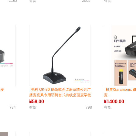
2163
有货
2005
有货
向麦
先科 OK-30 鹅颈式会议麦系统公共广
枫笛/Saramonic Bl
播麦克风专用话筒台式有线桌面麦学校
麦
演讲超市喊话台式一拖二无线电容麦
¥
58.00
¥
1400.00
784
有货
798
有货