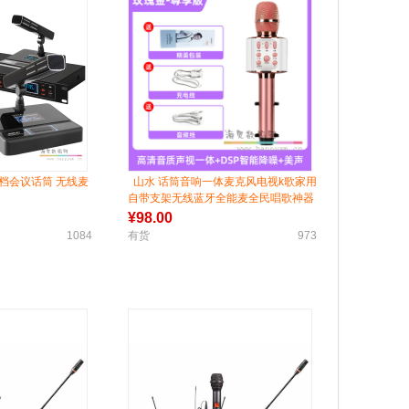
段高档会议话筒 无线麦
山水 话筒音响一体麦克风电视k歌家用
自带支架无线蓝牙全能麦全民唱歌神器
手持掌上KTV电脑手机唱吧卡拉ok通
¥
98.00
用
1084
有货
973