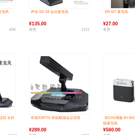
线麦克风
声动 SD-38 会议麦克风
ER-M7 麦克风
¥
135.00
¥
27.00
838
有货
2151
有货
议话筒 长杆
帝祺/DIRTIS 有线鹅颈会议话筒
BOYA/博雅 BY-M
线麦克风
¥
289.00
¥
560.00