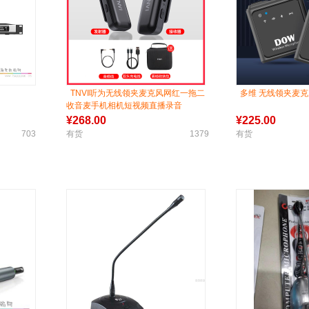
TNVI听为无线领夹麦克风网红一拖二
多维 无线领夹麦克
收音麦手机相机短视频直播录音
¥
268.00
¥
225.00
703
有货
1379
有货