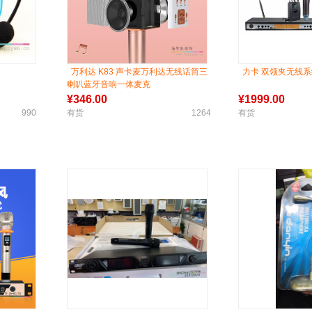
万利达 K83 声卡麦万利达无线话筒三
力卡 双领夹无线系统
喇叭蓝牙音响一体麦克
¥
346.00
¥
1999.00
990
有货
1264
有货