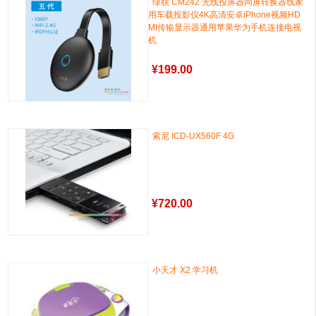
绿联 CM242 无线投屏器同屏转换器线家
用车载投影仪4K高清安卓iPhone视频HD
MI传输显示器通用苹果华为手机连接电视
机
¥
199.00
索尼 ICD-UX560F 4G
¥
720.00
小天才 X2 学习机