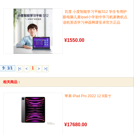
百度 小度智能学习平板S12 学生专用护
眼电脑儿童ipad小学初中学习机家教机点
读机英语学习神器网课安卓官方正品
¥
1550.00
9
1/1
1
|<
<
>
>|
相关商品：
苹果 iPad Pro 2022 12.9英寸
¥
17680.00