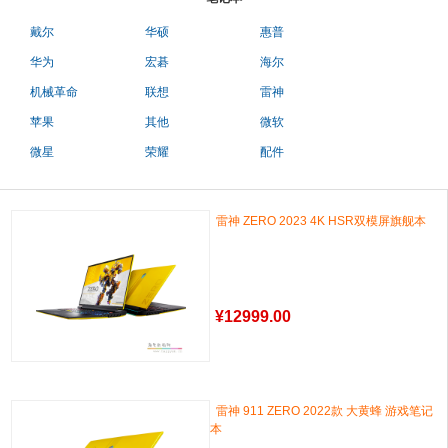
戴尔
华硕
惠普
华为
宏碁
海尔
机械革命
联想
雷神
苹果
其他
微软
微星
荣耀
配件
雷神 ZERO 2023 4K HSR双模屏旗舰本
¥
12999.00
雷神 911 ZERO 2022款 大黄蜂 游戏笔记
本