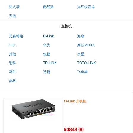
防火墙
配线架
光纤收发器
天线
交换机
艾森博格
D-Link
海康
H3C
华为
摩莎MOXA
其他
锐捷
水星
思科
TP-LINK
TOTO-LINK
网件
迅捷
飞鱼星
磊科
D-Link 交换机
¥
4848.00