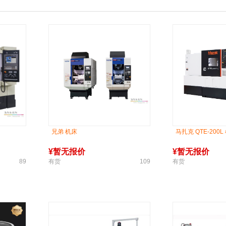
兄弟 机床
马扎克 QTE-200L
¥
暂无报价
¥
暂无报价
89
有货
109
有货