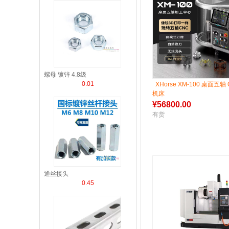
螺母 镀锌 4.8级
0.01
XHorse XM-100 桌面五轴
机床
¥
56800.00
有货
通丝接头
0.45