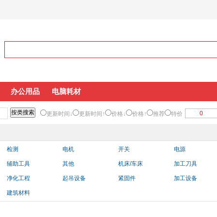
办公用品
电脑耗材
更新时间↓
更新时间↑
价格↓
价格↑
推荐
特价
检测
电机
开关
电源
辅助工具
其他
机床/车床
加工刀具
净化工程
起吊设备
紧固件
加工设备
建筑材料