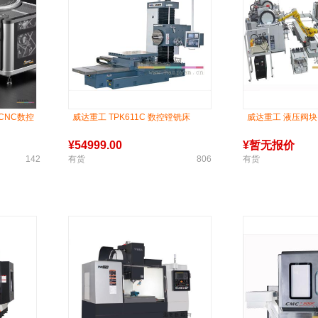
 CNC数控
威达重工 TPK611C 数控镗铣床
威达重工 液压阀
¥
54999.00
¥
暂无报价
142
有货
806
有货