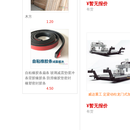
¥
暂无报价
有货
木方
1.20
自粘橡胶条扁条 玻璃减震垫缓冲
条背胶橡胶条 防滑橡胶垫密封
橡塑密封胶条
4.50
威达重工 定梁动柱龙门式
¥
暂无报价
有货