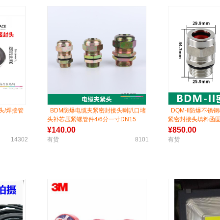
头/焊接管
BDM防爆电缆夹紧密封接头喇叭口堵
DQM-II防爆不
头补芯压紧螺管件4/6分一寸DN15
紧密封接头填料函固定
¥
140.00
¥
850.00
14302
有货
8101
有货