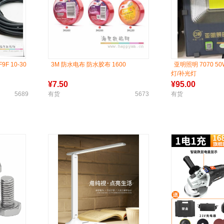
9F 10-30
3M 防水电布 防水胶布 1600
亚明照明 7070 50W
灯/补光灯
¥
7.50
¥
95.00
5689
有货
5673
有货