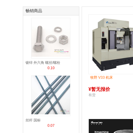
畅销商品
镀锌 外六角 螺丝/螺栓
0.10
牧野 V33 机床
¥
暂无报价
有货
丝杆 国标
0.07