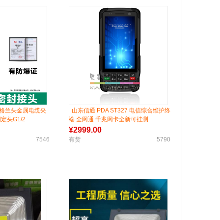
锈钢格兰头金属电缆夹
山东信通 PDA ST327 电信综合维护终
头G1/2
端 全网通 千兆网卡全新可挂测
¥
2999.00
7546
有货
5790