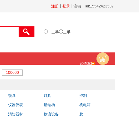
注册
丨
登录
丨
注销
Tel:15542423537
非二手
二手
购物车
锁具
灯具
控制
仪器仪表
钢结构
机电箱
消防器材
物流设备
胶