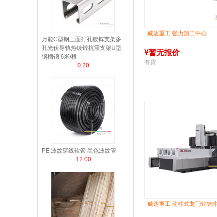
威达重工 强力加工中心
万能C型钢三面打孔镀锌支架多
孔光伏导轨热镀锌抗震支架U型
¥
暂无报价
钢槽钢 6米/根
有货
0.20
PE 波纹穿线软管 黑色波纹管
12.00
威达重工 动柱式龙门钻铣