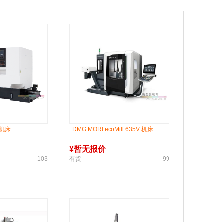
 机床
DMG MORI ecoMill 635V 机床
¥
暂无报价
103
有货
99