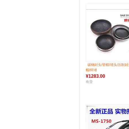
碳钢封头/管帽/堵头/压制封
帽/焊堵
¥
1283.00
有货