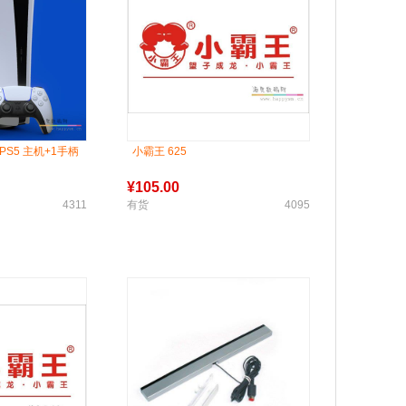
n5 PS5 主机+1手柄
小霸王 625
¥
105.00
4311
有货
4095