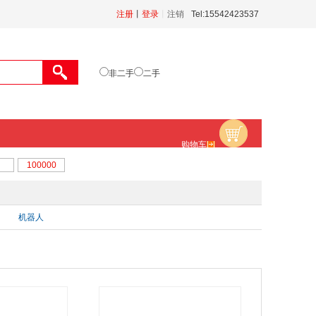
注册
丨
登录
丨
注销
Tel:15542423537
非二手
二手
购物车
机器人