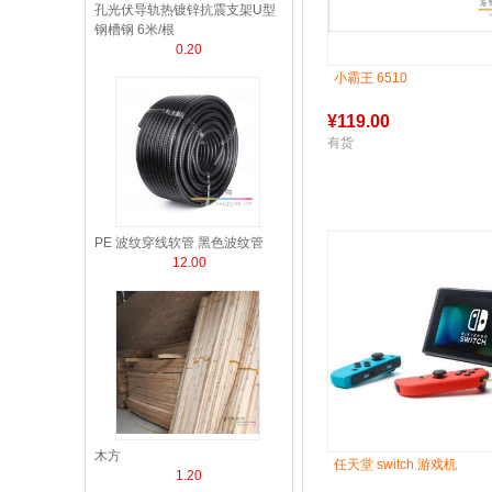
孔光伏导轨热镀锌抗震支架U型
钢槽钢 6米/根
0.20
小霸王 6510
¥
119.00
有货
PE 波纹穿线软管 黑色波纹管
12.00
木方
任天堂 switch 游戏机
1.20