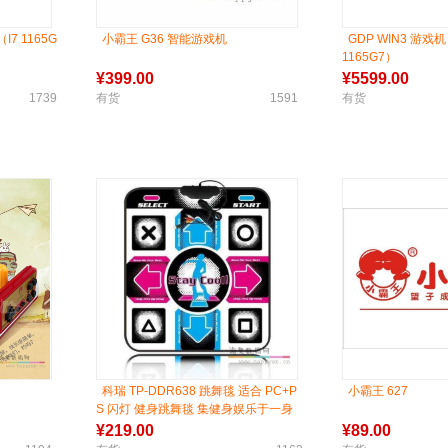
I7 1165G
小霸王 G36 智能游戏机
GDP WIN3 游戏
1165G7）
¥
399.00
¥
5599.00
1739
有货
1591
有货
科瑞 TP-DDR638 跳舞毯 适合 PC+P
小霸王 627
S 闪灯 健身跳舞毯 集健身娱乐于一身
¥
219.00
¥
89.00