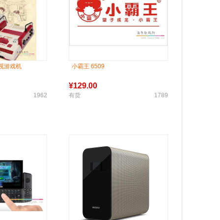
电视游戏机
小霸王 6509
¥
129.00
1962
有货
1789