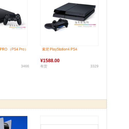
4 PRO （PS4 Pro）
索尼 PlayStation4 PS4
¥
1588.00
3466
有货
3329