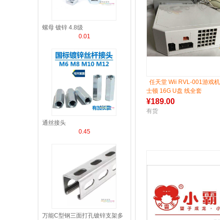
螺母 镀锌 4.8级
0.01
任天堂 Wii RVL-001游戏
士顿 16G U盘 线全套
¥
189.00
有货
通丝接头
0.45
万能C型钢三面打孔镀锌支架多