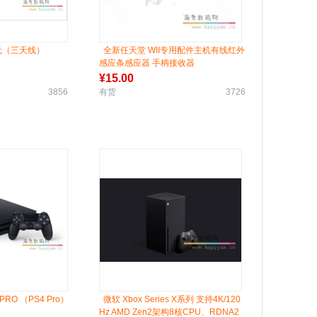
9元（三天线）
全新任天堂 WII专用配件主机有线红外
感应条感应器 手柄接收器
¥
15.00
3856
有货
3726
4 PRO （PS4 Pro）
微软 Xbox Series X系列 支持4K/120
Hz AMD Zen2架构8核CPU、RDNA2