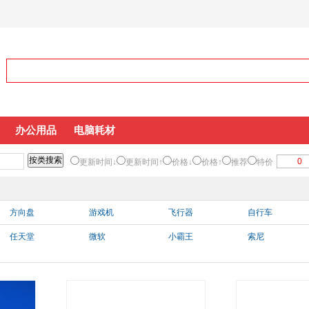
办公用品
电脑耗材
更新时间↓
更新时间↑
价格↓
价格↑
推荐
特价
方向盘
游戏机
飞行器
自行车
任天堂
微软
小霸王
索尼