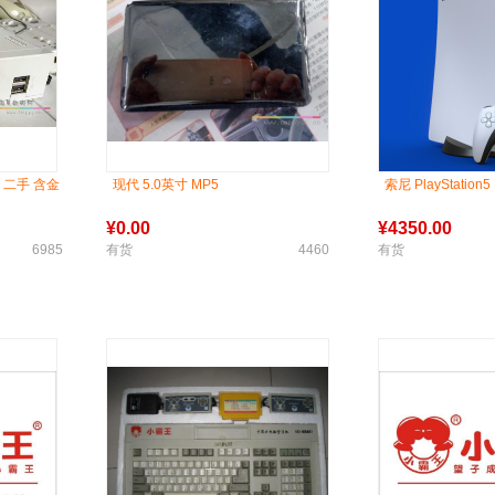
机 二手 含金
现代 5.0英寸 MP5
索尼 PlayStatio
¥
0.00
¥
4350.00
6985
有货
4460
有货