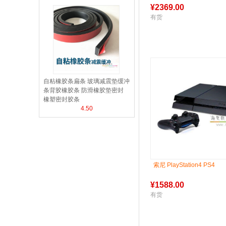
¥
2369.00
有货
自粘橡胶条扁条 玻璃减震垫缓冲
条背胶橡胶条 防滑橡胶垫密封
橡塑密封胶条
4.50
索尼 PlayStation4 PS4
¥
1588.00
有货