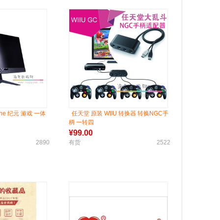
one 纪元 游戏 一体
任天堂 原装 WIIU 转换器 转换NGC手
柄 一转四
¥
99.00
2890
有货
2522