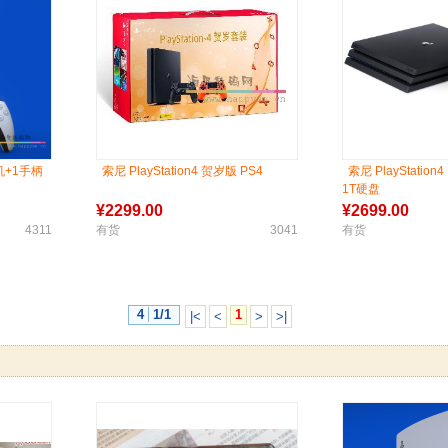
主机+1手柄
索尼 PlayStation4 贺岁版 PS4
索尼 PlayStation
1T硬盘
¥
2299.00
¥
2699.00
4311
有货
3041
有货
4
1/1
1
|<
<
>
>|