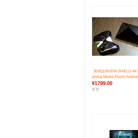
英伟达/NVDIA SHIELD-4K 
aming Media Player.Androi
ming
¥
1799.00
有货