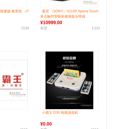
机 限量版 银黑色 （I7
索尼 （SONY）G1109 Xperia Touch
多点触控智能多媒体娱乐终端
¥
10999.00
1539
有货
1333
小霸王 D30 电视游戏机
¥
0.00