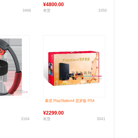
架构GPU
¥
4800.00
3466
有货
3350
索尼 PlayStation4 贺岁版 PS4
¥
2299.00
3164
有货
3041