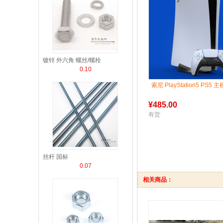
镀锌 外六角 螺丝/螺栓
0.10
索尼 PlayStation5 PS5 
¥
485.00
有货
丝杆 国标
0.07
相关商品：