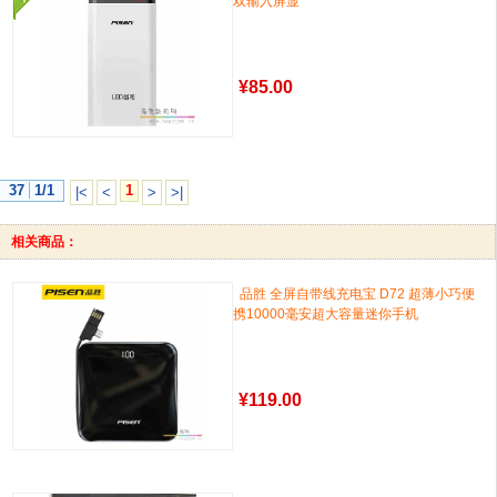
双输入屏显
¥
85.00
37
1/1
1
|<
<
>
>|
相关商品：
品胜 全屏自带线充电宝 D72 超薄小巧便
携10000毫安超大容量迷你手机
¥
119.00