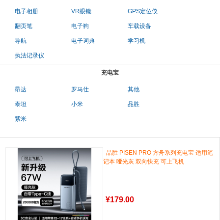
电子相册
VR眼镜
GPS定位仪
翻页笔
电子狗
车载设备
导航
电子词典
学习机
执法记录仪
充电宝
昂达
罗马仕
其他
泰坦
小米
品胜
紫米
品胜 PISEN PRO 方舟系列充电宝 适用笔
记本 哑光灰 双向快充 可上飞机
¥
179.00