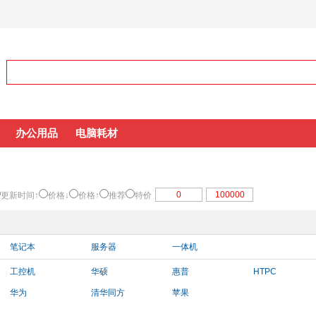
办公用品
电脑耗材
更新时间↑
价格↓
价格↑
推荐
特价
笔记本
服务器
一体机
工控机
华硕
惠普
HTPC
华为
清华同方
苹果