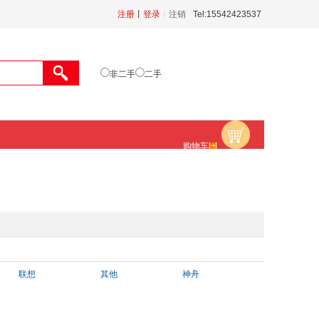
注册
丨
登录
丨
注销
Tel:15542423537
非二手
二手
购物车
联想
其他
神舟