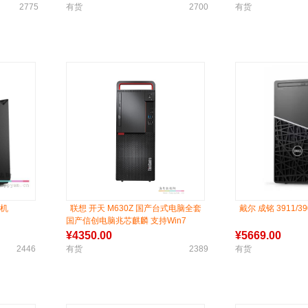
2775
有货
2700
有货
式机
联想 开天 M630Z 国产台式电脑全套
戴尔 成铭 3911/
国产信创电脑兆芯麒麟 支持Win7
¥
4350.00
¥
5669.00
2446
有货
2389
有货