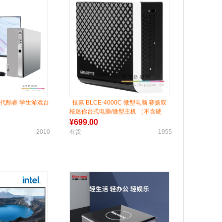
12代酷睿 学生游戏台
技嘉 BLCE-4000C 微型电脑 赛扬双
核迷你台式电脑/微型主机 （不含硬
盘）
¥
699.00
2010
有货
1955