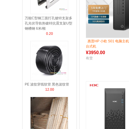
万能C型钢三面打孔镀锌支架多
孔光伏导轨热镀锌抗震支架U型
钢槽钢 6米/根
0.20
惠普HP 小欧 S01 电脑主
台式机
¥
3950.00
有货
PE 波纹穿线软管 黑色波纹管
12.00