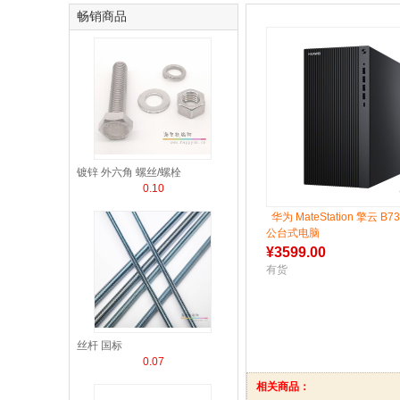
畅销商品
镀锌 外六角 螺丝/螺栓
0.10
华为 MateStation 擎云 B
公台式电脑
¥
3599.00
有货
丝杆 国标
0.07
相关商品：