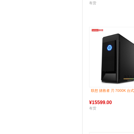
有货
联想 拯救者 刃 7000K 台
¥
15599.00
有货