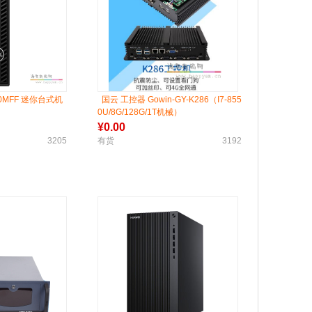
000MFF 迷你台式机
国云 工控器 Gowin-GY-K286（I7-855
0U/8G/128G/1T机械）
¥
0.00
3205
有货
3192