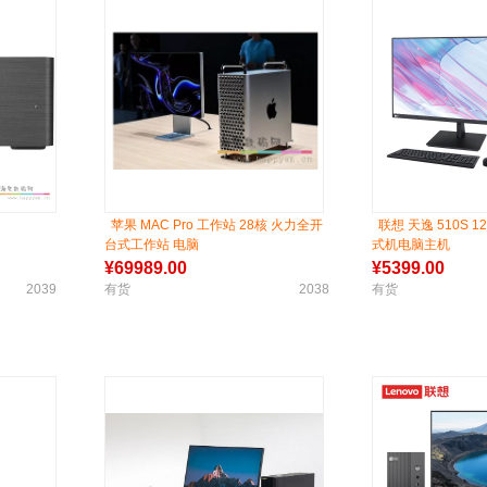
苹果 MAC Pro 工作站 28核 火力全开
联想 天逸 510S 
台式工作站 电脑
式机电脑主机
¥
69989.00
¥
5399.00
2039
有货
2038
有货