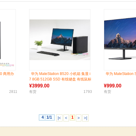
730 商用办
华为 MateStation B520 小机箱 集显 i
华为 MateStatio
7 8GB 512GB SSD 有线键盘 有线鼠标
（黑色）三年质保 三年上门
¥
3999.00
¥
999.00
2811
有货
1793
有货
4
1/1
1
|<
<
>
>|