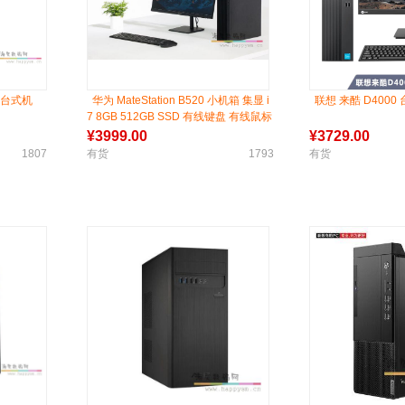
F 台式机
华为 MateStation B520 小机箱 集显 i
联想 来酷 D4000
7 8GB 512GB SSD 有线键盘 有线鼠标
（黑色）三年质保 三年上门
¥
3999.00
¥
3729.00
1807
有货
1793
有货