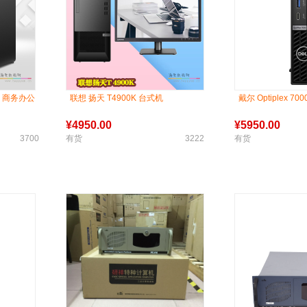
机 商务办公
联想 扬天 T4900K 台式机
戴尔 Optiplex 7
¥
4950.00
¥
5950.00
3700
有货
3222
有货