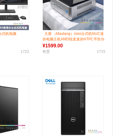
 台式机电脑
大唐 （Maxtang）mini台式机NUC迷
你电脑主机AMD锐龙迷你HTPC平价办
公电脑 3020E准系统
¥
1599.00
1722
有货
1715