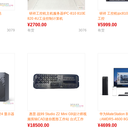
站
研祥工控机主机服务器IPC-810 810E
研祥 工控机ipc8
820 4U工业控制计算机
工控
¥
2700.00
¥
5999.00
3079
有货
3076
有货
S24 显示器
惠普 战99 Studio Z2 Mini G9设计师视
华为MateStation 
频剪辑CAD迷你图形工作站 台式工作
（AMDR5-4600 8
站 电脑
¥
18500.00
¥
4699.00