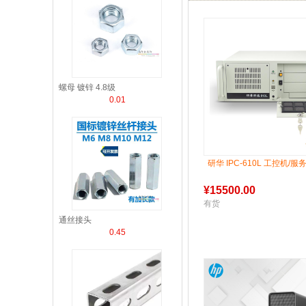
螺母 镀锌 4.8级
0.01
研华 IPC-610L 工控机/服
¥
15500.00
有货
通丝接头
0.45