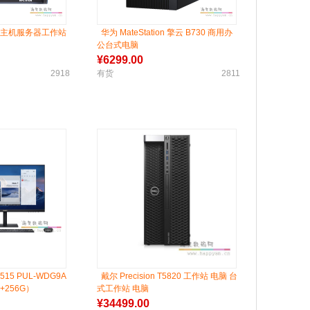
10主机服务器工作站
华为 MateStation 擎云 B730 商用办
公台式电脑
¥
6299.00
2918
有货
2811
B515 PUL-WDG9A
戴尔 Precision T5820 工作站 电脑 台
G+256G）
式工作站 电脑
¥
34499.00