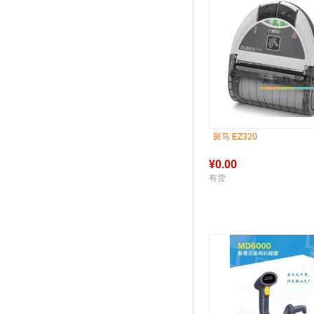
斑马 EZ320
¥
0.00
有货