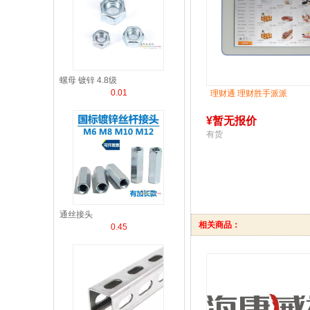
螺母 镀锌 4.8级
0.01
理财通 理财胜手派派
¥
暂无报价
有货
通丝接头
相关商品：
0.45