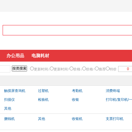
办公用品
电脑耗材
更新时间↓
更新时间↑
价格↓
价格↑
推荐
特价
触摸屏查询机
过塑机
考勤机
消费终端
扫描仪
检验机
收银
打印机/复印机/
其他
捆钱机
其他
收银机
支票打印机