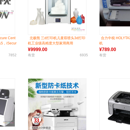
re Cent
北极熊 三d打印机儿童双喷头3d打印
合力中税 HOLYTA
AS，iSecur
机工业级高精度大型家用商用
机
¥
9999.00
¥
789.00
7852
有货
6935
有货