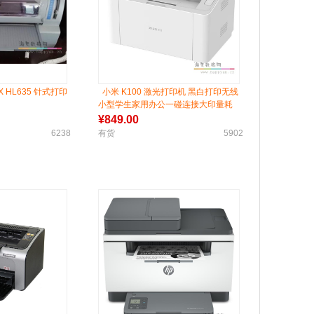
X HL635 针式打印
小米 K100 激光打印机 黑白打印无线
小型学生家用办公一碰连接大印量耗
材
¥
849.00
6238
有货
5902