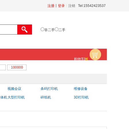
注册
丨
登录
丨
注销
Tel:15542423537
非二手
二手
购物车
视频会议
条码打印机
维修设备
一体机
大型打印机
碎纸机
3D打印机