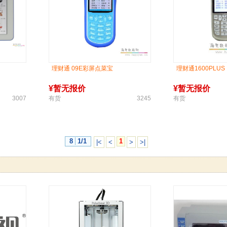
理财通 09E彩屏点菜宝
理财通1600PLUS
¥
暂无报价
¥
暂无报价
3007
有货
3245
有货
8
1/1
1
|<
<
>
>|