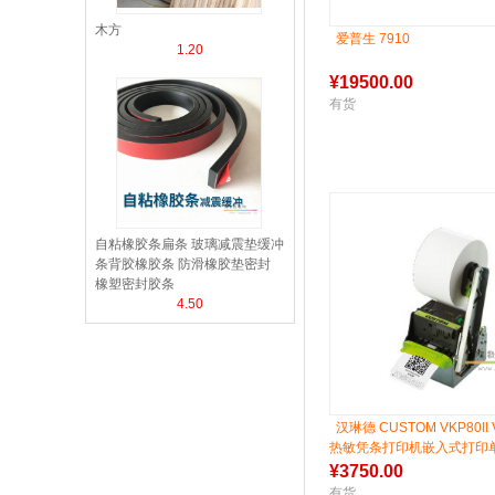
木方
爱普生 7910
1.20
¥
19500.00
有货
自粘橡胶条扁条 玻璃减震垫缓冲
条背胶橡胶条 防滑橡胶垫密封
橡塑密封胶条
4.50
汉琳德 CUSTOM VKP80II V
热敏凭条打印机嵌入式打印
¥
3750.00
有货