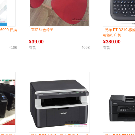
000 扫描
宜家 红色椅子
兄弟 PT-D210
标签打印机
¥
39.00
¥
380.00
4106
有货
4098
有货