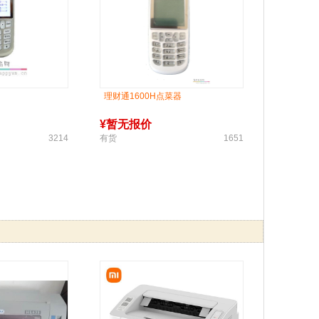
理财通1600H点菜器
¥
暂无报价
3214
有货
1651