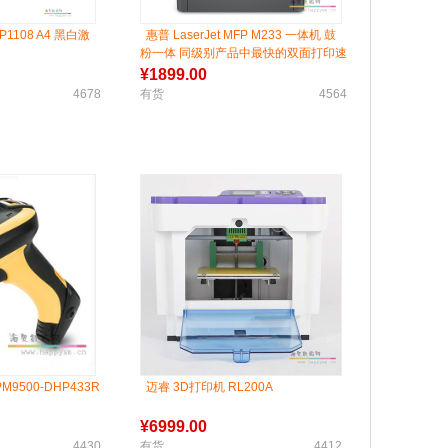
o P1108 A4 黑白激
惠普 LaserJet MFP M233 一体机 鼓
粉一体 同级别产品中最快的双面打印速
度
¥
1899.00
4678
有货
4564
PM9500-DHP433R
迈睿 3D打印机 RL200A
¥
6999.00
4430
有货
4412