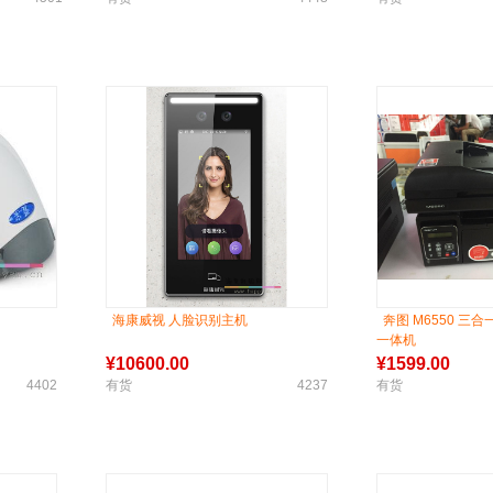
海康威视 人脸识别主机
奔图 M6550 三
一体机
¥
10600.00
¥
1599.00
4402
有货
4237
有货