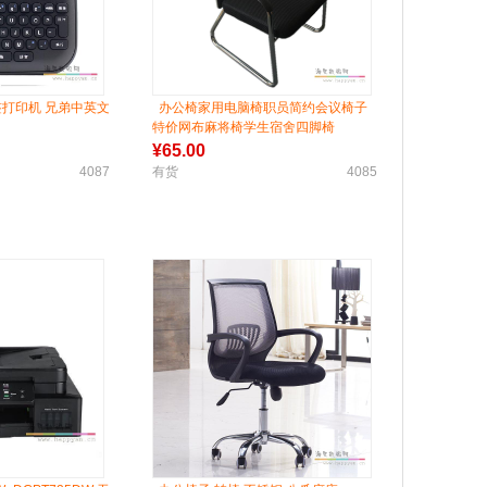
 标签打印机 兄弟中英文
办公椅家用电脑椅职员简约会议椅子
特价网布麻将椅学生宿舍四脚椅
¥
65.00
4087
有货
4085