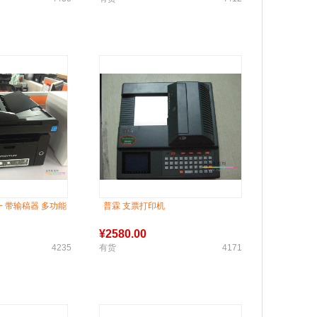
合一 带输稿器 多功能
普霖 支票打印机
¥
2580.00
4235
有货
4171