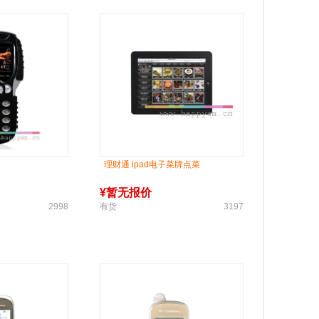
理财通 ipad电子菜牌点菜
¥
暂无报价
2998
有货
3197