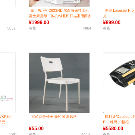
富可视 FM-2833ND 黑白激光打印机
惠普 LaserJet Pr
富士康复印一体机A4复印扫描家用商务
光
小型办公多功能三合一防卡纸耐用
¥
1999.00
¥
899.00
5032
有货
4884
有货
KP80III
宜家 白色椅子 简约 欧洲风格
得利捷/Datalogic 
单元
B 二维码 扫描枪
¥
55.00
¥
5580.00
4501
有货
4448
有货