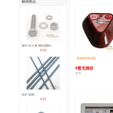
畅销商品
镀锌 外六角 螺丝/螺栓
0.10
美诗特 呼叫器
¥
暂无报价
有货
丝杆 国标
0.07