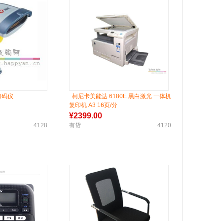
扫码仪
柯尼卡美能达 6180E 黑白激光 一体机
复印机 A3 16页/分
¥
2399.00
4128
有货
4120