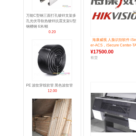
万能C型钢三面打孔镀锌支架多
孔光伏导轨热镀锌抗震支架U型
钢槽钢 6米/根
0.20
海康威视 人脸识别软件 iSecu
er-ACS，iSecure Center-T
e Center-SM
¥
17500.00
有货
PE 波纹穿线软管 黑色波纹管
12.00