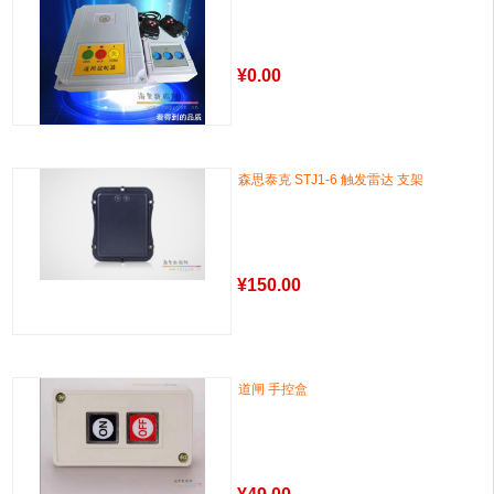
¥
0.00
森思泰克 STJ1-6 触发雷达 支架
¥
150.00
道闸 手控盒