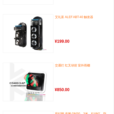
艾礼富 ALEF ABT-40 触发器
¥
199.00
交通灯 红叉绿箭 室外雨棚
¥
850.00
世纪顺 道闸 GM30，3米，红绿灯，防