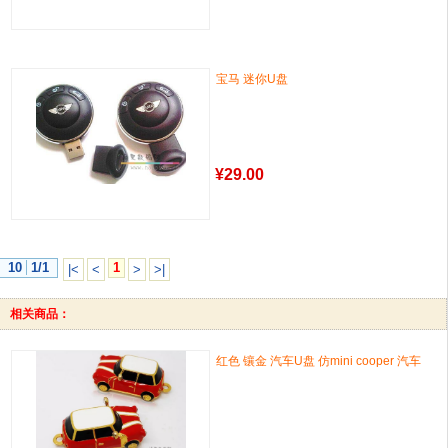
宝马 迷你U盘
¥
29.00
10
1/1
1
|<
<
>
>|
相关商品：
红色 镶金 汽车U盘 仿mini cooper 汽车