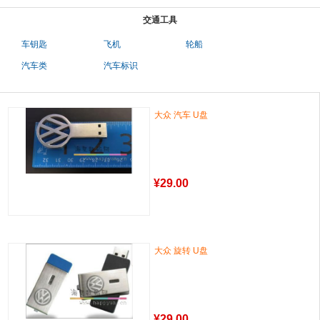
交通工具
车钥匙
飞机
轮船
汽车类
汽车标识
大众 汽车 U盘
¥
29.00
大众 旋转 U盘
¥
29.00