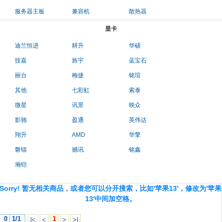
服务器主板
兼容机
散热器
显卡
迪兰恒进
耕升
华硕
技嘉
旌宇
蓝宝石
丽台
梅捷
铭瑄
其他
七彩虹
索泰
微星
讯景
映众
影驰
盈通
英伟达
翔升
AMD
华擎
磐镭
撼讯
铭鑫
瀚铠
Sorry! 暂无相关商品，或者您可以分开搜索，比如'苹果13'，修改为'苹果
13'中间加空格。
0
1/1
1
|<
<
>
>|