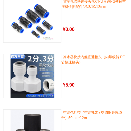
货车气管快速接头气动PU直通PG变径空
压机快插配件4/6/8/10/12mm
¥
0.00
净水器快接内丝直通接头（内螺纹转 PE
管快速接头）
¥
5.90
空调包扎带（空调扎带 / 空调铜管缠绕
带）50mm*12m