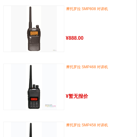
摩托罗拉 SMP808 对讲机
¥
888.00
摩托罗拉 SMP468 对讲机
¥
暂无报价
摩托罗拉 SMP458 对讲机