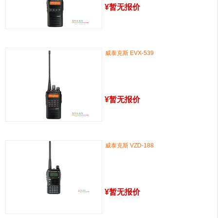
¥
暂无报价
威泰克斯 EVX-539
¥
暂无报价
威泰克斯 VZD-188
¥
暂无报价