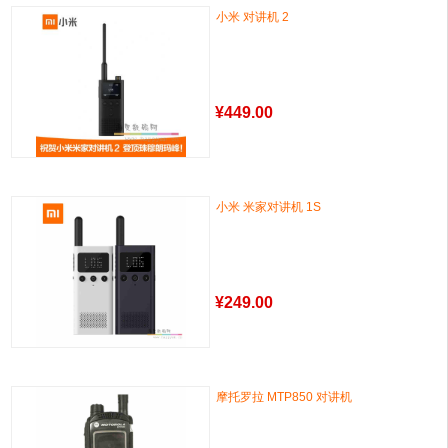
小米 对讲机 2
¥
449.00
小米 米家对讲机 1S
¥
249.00
摩托罗拉 MTP850 对讲机