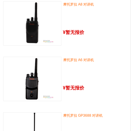
摩托罗拉 A8 对讲机
¥
暂无报价
摩托罗拉 A6 对讲机
¥
暂无报价
摩托罗拉 GP3688 对讲机