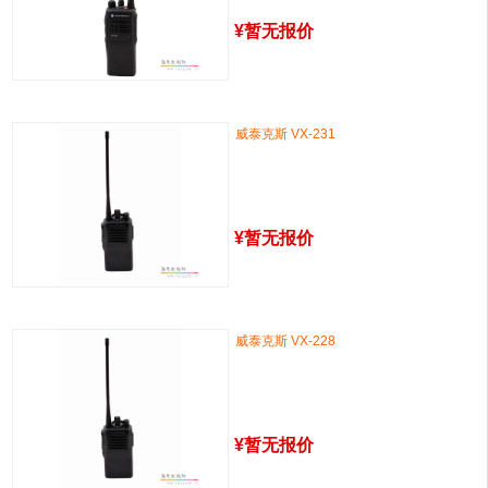
¥
暂无报价
威泰克斯 VX-231
¥
暂无报价
威泰克斯 VX-228
¥
暂无报价