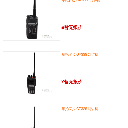
摩托罗拉 GP2000 对讲机
¥
暂无报价
摩托罗拉 GP338 对讲机
¥
暂无报价
摩托罗拉 GP328 对讲机