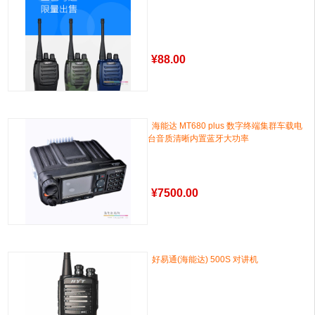
¥
88.00
海能达 MT680 plus 数字终端集群车载电
台音质清晰内置蓝牙大功率
¥
7500.00
好易通(海能达) 500S 对讲机