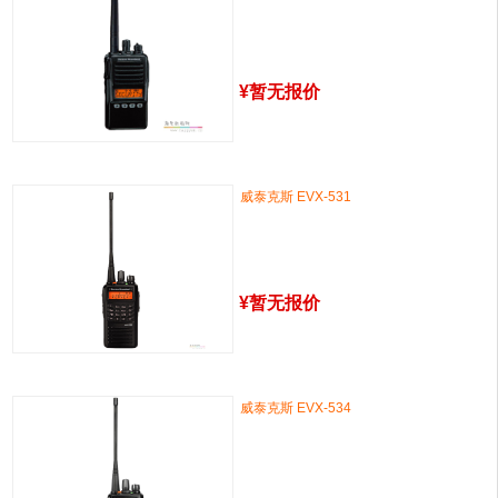
¥
暂无报价
威泰克斯 EVX-531
¥
暂无报价
威泰克斯 EVX-534