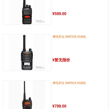
¥
599.00
摩托罗拉 SMP258 对讲机
¥
暂无报价
摩托罗拉 SMP818 对讲机
¥
799.00