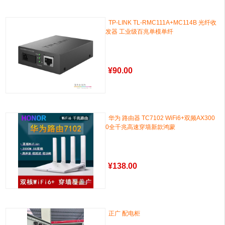
TP-LINK TL-RMC111A+MC114B 光纤收
发器 工业级百兆单模单纤
¥
90.00
华为 路由器 TC7102 WiFi6+双频AX300
0全千兆高速穿墙新款鸿蒙
¥
138.00
正广 配电柜