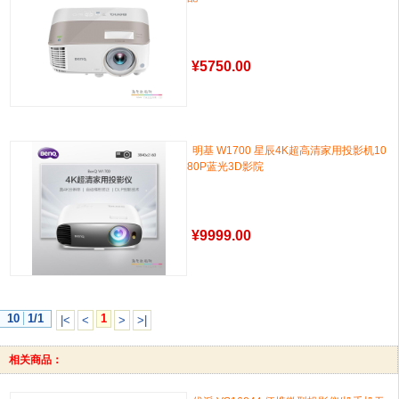
¥
5750.00
明基 W1700 星辰4K超高清家用投影机10
80P蓝光3D影院
¥
9999.00
10
1/1
1
|<
<
>
>|
相关商品：