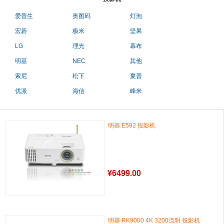
爱普生
奥图码
灯泡
宏碁
极米
坚果
LG
理光
幕布
明基
NEC
其他
索尼
松下
夏普
优派
海信
峰米
明基 E592 投影机
¥
6499.00
明基 RK9000 4K 3200流明 投影机