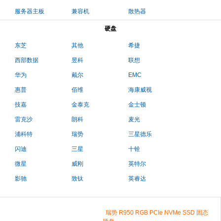
服务器主板
兼容机
散热器
硬盘
东芝
其他
希捷
西部数据
昱科
联想
华为
戴尔
EMC
惠普
佰维
海康威视
技嘉
金泰克
金士顿
雷克沙
朗科
麦光
浦科特
瑞势
三星德乐
闪迪
三星
十铨
微星
威刚
英特尔
影驰
致钛
英睿达
瑞势 R950 RGB PCIe NVMe SSD 固态