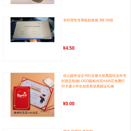
非经营性专用收款收据 3联 50组
¥
4.50
幼儿园毕业证书纪念册大班离园结业外壳
封面定制做LOGO园标内页A4内芯免费打
印卡通小学生创意奖状离园证礼物
¥
0.00