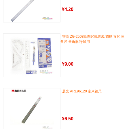
¥
4.20
智高 ZG-2508绘图尺规套装/圆规 直尺 三
角尺 量角器/考试用
¥
9.00
晨光 ARL96120 毫米钢尺
¥
6.50