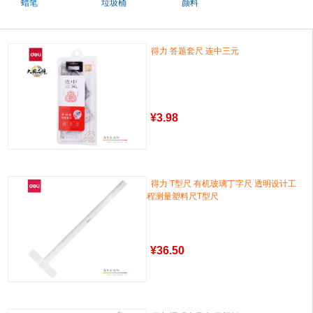
蜡笔
垃圾桶
颜料
得力 答题套尺 连中三元
¥
3.98
得力 T型尺 有机玻璃丁字尺 透明设计工
程测量塑料尺T型尺
¥
36.50