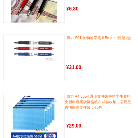
¥
6.80
得力 S01 按动签字笔 0.5mm 中性笔 /盒
¥
21.60
得力 A4 5654 透明文件袋拉链学生资料
夹塑料档案袋网格帆布试卷收纳办公用品
透明缠绳文件袋 5个/包
¥
29.00