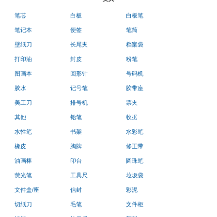
笔芯
白板
白板笔
笔记本
便签
笔筒
壁纸刀
长尾夹
档案袋
打印油
封皮
粉笔
图画本
回形针
号码机
胶水
记号笔
胶带座
美工刀
排号机
票夹
其他
铅笔
收据
水性笔
书架
水彩笔
橡皮
胸牌
修正带
油画棒
印台
圆珠笔
荧光笔
工具尺
垃圾袋
文件盒/座
信封
彩泥
切纸刀
毛笔
文件柜