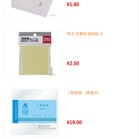
¥
1.80
得力 百事贴 便利贴 大
¥
2.50
三联收据 （带复印）
¥
19.00