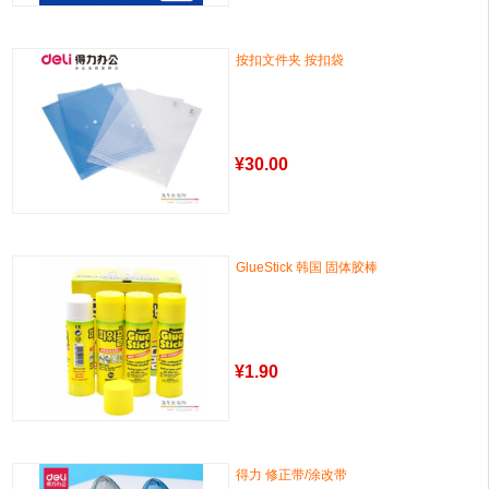
按扣文件夹 按扣袋
¥
30.00
GlueStick 韩国 固体胶棒
¥
1.90
得力 修正带/涂改带