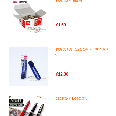
得力 回形针 曲别针
¥
1.60
得力 美工刀 优质合金钢 N0.2004 壁纸
刀
¥
12.00
135 圆珠笔 LOGO 定制