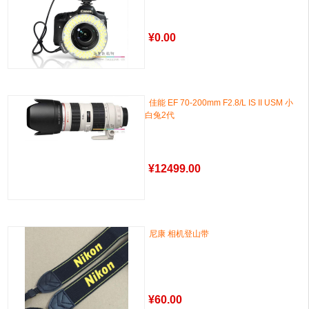
¥
0.00
佳能 EF 70-200mm F2.8/L IS II USM 小
白兔2代
¥
12499.00
尼康 相机登山带
¥
60.00