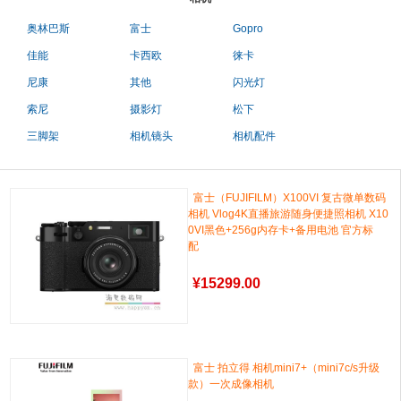
奥林巴斯
富士
Gopro
佳能
卡西欧
徕卡
尼康
其他
闪光灯
索尼
摄影灯
松下
三脚架
相机镜头
相机配件
富士（FUJIFILM）X100VI 复古微单数码
相机 Vlog4K直播旅游随身便捷照相机 X10
0VI黑色+256g内存卡+备用电池 官方标
配
¥
15299.00
富士 拍立得 相机mini7+（mini7c/s升级
款）一次成像相机