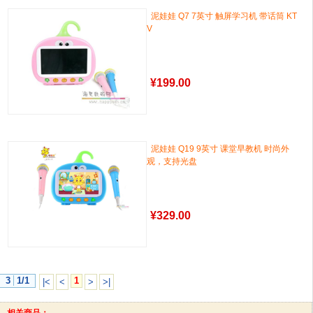
泥娃娃 Q7 7英寸 触屏学习机 带话筒 KT
V
¥
199.00
泥娃娃 Q19 9英寸 课堂早教机 时尚外
观，支持光盘
¥
329.00
3
1/1
1
|<
<
>
>|