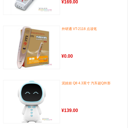
¥
169.00
外研通 VT-2118 点读笔
¥
0.00
泥娃娃 Q8 4.3英寸 汽车超Q外形
¥
139.00