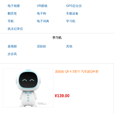
电子相册
VR眼镜
GPS定位仪
翻页笔
电子狗
车载设备
导航
电子词典
学习机
执法记录仪
学习机
嘉视丽
泥娃娃
其他
步步高
泥娃娃 Q8 4.3英寸 汽车超Q外形
¥
139.00