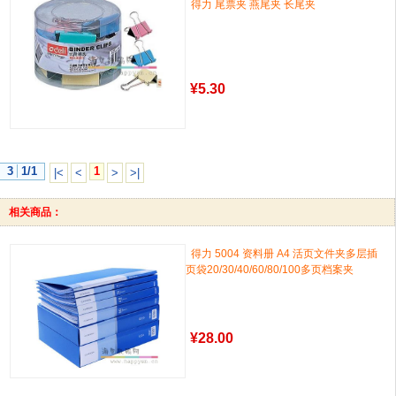
得力 尾票夹 燕尾夹 长尾夹
¥
5.30
3
1/1
1
|<
<
>
>|
相关商品：
得力 5004 资料册 A4 活页文件夹多层插
页袋20/30/40/60/80/100多页档案夹
¥
28.00