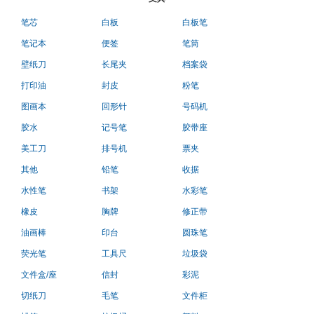
笔芯
白板
白板笔
笔记本
便签
笔筒
壁纸刀
长尾夹
档案袋
打印油
封皮
粉笔
图画本
回形针
号码机
胶水
记号笔
胶带座
美工刀
排号机
票夹
其他
铅笔
收据
水性笔
书架
水彩笔
橡皮
胸牌
修正带
油画棒
印台
圆珠笔
荧光笔
工具尺
垃圾袋
文件盒/座
信封
彩泥
切纸刀
毛笔
文件柜