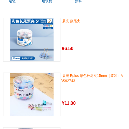
蜡笔
垃圾桶
颜料
晨光 燕尾夹
¥
6.50
晨光 Eplus 彩色长尾夹15mm（筒装）A
BS92743
¥
11.00