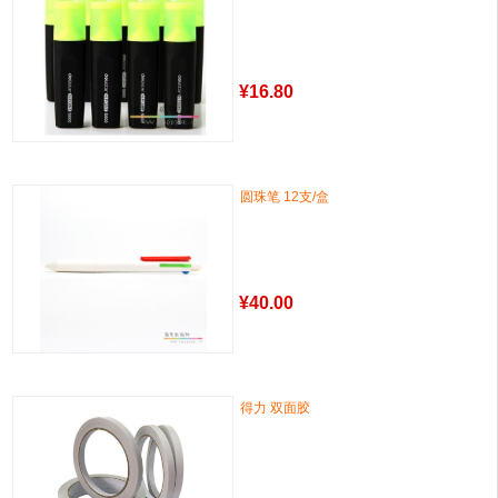
¥
16.80
圆珠笔 12支/盒
¥
40.00
得力 双面胶