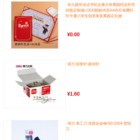
幼儿园毕业证书纪念册大班离园结业外壳
封面定制做LOGO园标内页A4内芯免费打
印卡通小学生创意奖状离园证礼物
¥
0.00
得力 回形针 曲别针
¥
1.60
得力 美工刀 优质合金钢 N0.2004 壁纸
刀