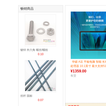
畅销商品
镀锌 外六角 螺丝/螺栓
0.10
华硕 A豆 平板电脑 智能 长
处理器 10.1英寸 最大支持51
¥
1359.00
有货
丝杆 国标
0.07