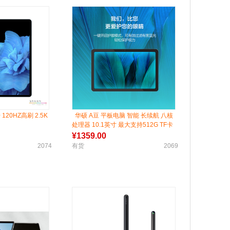
0 120HZ高刷 2.5K
华硕 A豆 平板电脑 智能 长续航 八核
处理器 10.1英寸 最大支持512G TF卡
¥
1359.00
2074
有货
2069