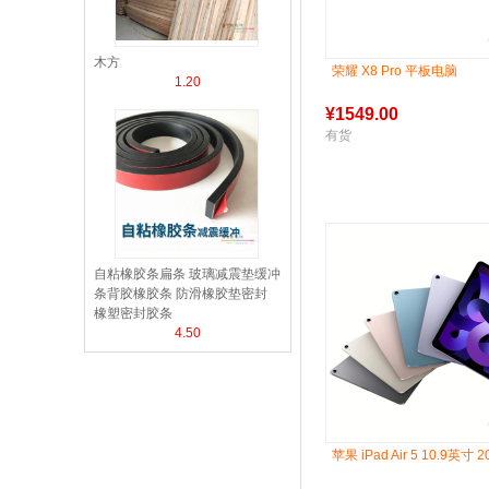
木方
荣耀 X8 Pro 平板电脑
1.20
¥
1549.00
有货
自粘橡胶条扁条 玻璃减震垫缓冲
条背胶橡胶条 防滑橡胶垫密封
橡塑密封胶条
4.50
苹果 iPad Air 5 10.9英寸 