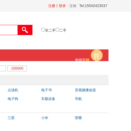
注册
丨
登录
丨
注销
Tel:15542423537
非二手
二手
购物车
点读机
电子书
音视频播放器
电子狗
车载设备
导航
三星
小米
荣耀