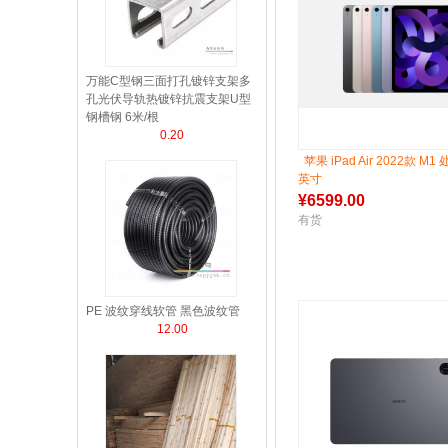
万能C型钢三面打孔镀锌支架多
孔光伏导轨热镀锌抗震支架U型
钢槽钢 6米/根
0.20
苹果 iPad Air 2022款 M1 
英寸
¥
6599.00
有货
PE 波纹穿线软管 黑色波纹管
12.00