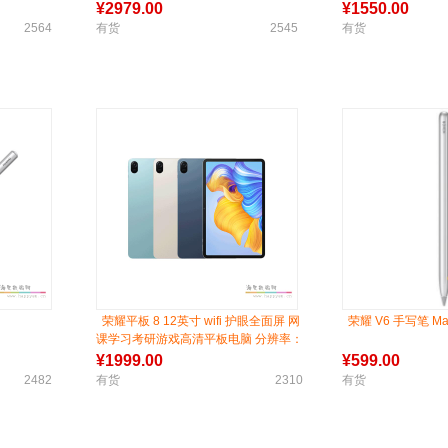
机点读机英语学习
¥
2979.00
¥
1550.00
品
2564
有货
2545
有货
荣耀平板 8 12英寸 wifi 护眼全面屏 网
荣耀 V6 手写笔 Magi
课学习考研游戏高清平板电脑 分辨率：
2000x1200
¥
1999.00
¥
599.00
2482
有货
2310
有货