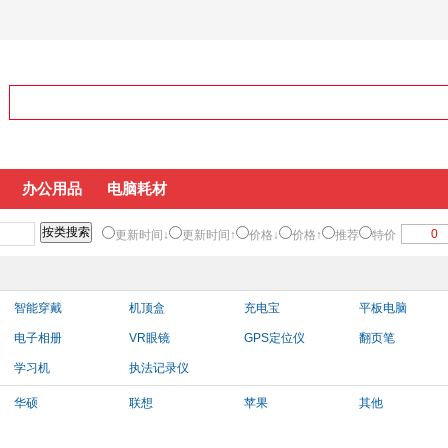
办公用品
电脑耗材
更新时间↓
更新时间↑
价格↓
价格↑
推荐
特价
智能穿戴
机顶盒
充电宝
平板电脑
电子相册
VR眼镜
GPS定位仪
翻页笔
学习机
执法记录仪
华硕
联想
苹果
其他