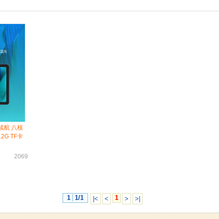
续航 八核
2G TF卡
2069
1
1/1
1
|<
<
>
>|