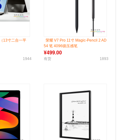
ro8（13寸二合一平
荣耀 V7 Pro 11寸 Magic-Pencil 2 AD
54 笔 4096级压感笔
¥
499.00
1944
有货
1893