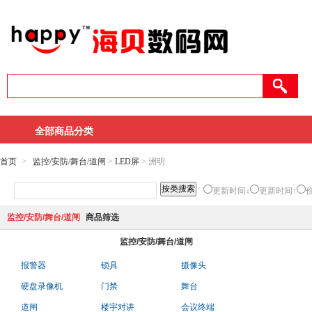
全部商品分类
首页
>
监控/安防/舞台/道闸
>
LED屏
> 洲明
更新时间↓
更新时间↑
监控/安防/舞台/道闸
商品筛选
监控/安防/舞台/道闸
报警器
锁具
摄像头
硬盘录像机
门禁
舞台
道闸
楼宇对讲
会议终端