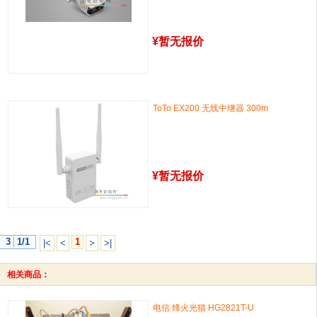
¥
暂无报价
ToTo EX200 无线中继器 300m
¥
暂无报价
3
1/1
1
|<
<
>
>|
相关商品：
电信 烽火光猫 HG2821T-U