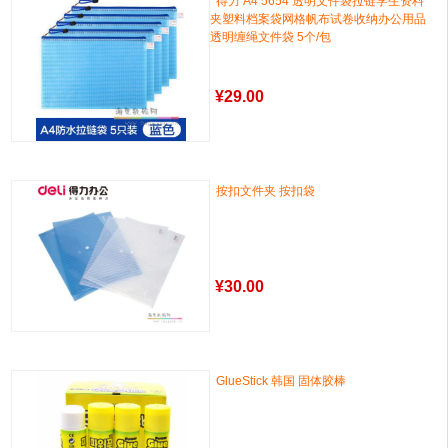
得力 A4 5654 透明文件袋拉链学生资料
夹塑料档案袋网格帆布试卷收纳办公用品
透明缠绳文件袋 5个/包
¥
29.00
按扣文件夹 按扣袋
¥
30.00
GlueStick 韩国 固体胶棒