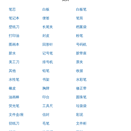
笔芯
白板
白板笔
笔记本
便签
笔筒
壁纸刀
长尾夹
档案袋
打印油
封皮
粉笔
图画本
回形针
号码机
胶水
记号笔
胶带座
美工刀
排号机
票夹
其他
铅笔
收据
水性笔
书架
水彩笔
橡皮
胸牌
修正带
油画棒
印台
圆珠笔
荧光笔
工具尺
垃圾袋
文件盒/座
信封
彩泥
切纸刀
毛笔
文件柜