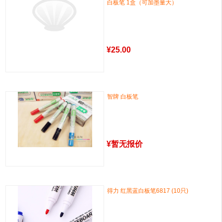
白板笔 1盒（可加墨量大）
¥
25.00
智牌 白板笔
¥
暂无报价
得力 红黑蓝白板笔6817 (10只)