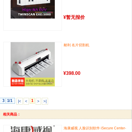
¥
暂无报价
耐利 名片切割机
¥
398.00
3
1/1
1
|<
<
>
>|
相关商品：
海康威视 人脸识别软件 iSecure Center-