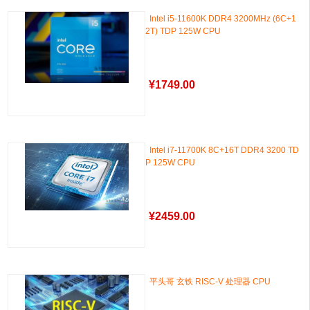
Intel i5-11600K DDR4 3200MHz (6C+1
2T) TDP 125W CPU
¥
1749.00
Intel i7-11700K 8C+16T DDR4 3200 TD
P 125W CPU
¥
2459.00
平头哥 玄铁 RISC-V 处理器 CPU