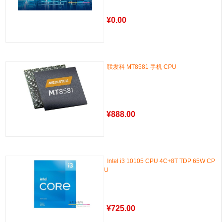
¥
0.00
联发科 MT8581 手机 CPU
¥
888.00
Intel i3 10105 CPU 4C+8T TDP 65W CP
U
¥
725.00