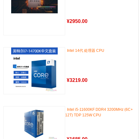
¥
2950.00
Intel 14代 处理器 CPU
¥
3219.00
Intel i5-11600KF DDR4 3200MHz (6C+
12T) TDP 125W CPU