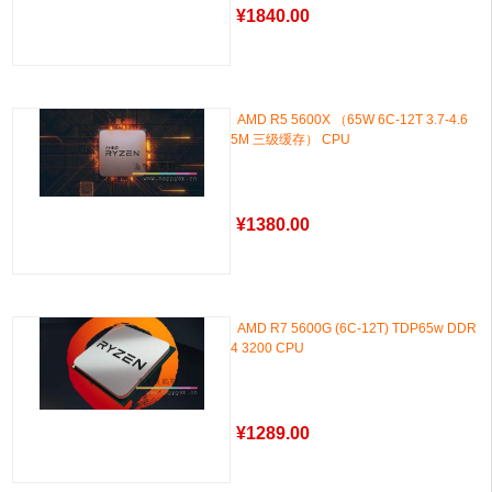
¥
1840.00
AMD R5 5600X （65W 6C-12T 3.7-4.6
5M 三级缓存） CPU
¥
1380.00
AMD R7 5600G (6C-12T) TDP65w DDR
4 3200 CPU
¥
1289.00