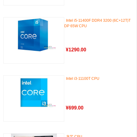
Intel i5-11400F DDR4 3200 (6C+12T)T
DP 65W CPU
¥
1290.00
Intel i3-11100T CPU
¥
699.00
龙芯 CPU