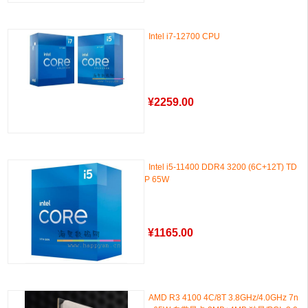
Intel i7-12700 CPU
¥
2259.00
Intel i5-11400 DDR4 3200 (6C+12T) TD
P 65W
¥
1165.00
AMD R3 4100 4C/8T 3.8GHz/4.0GHz 7n