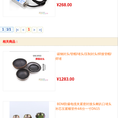
¥
268.00
1
1/1
1
|<
<
>
>|
相关商品：
碳钢封头/管帽/堵头/压制封头/焊接管帽/
焊堵
¥
1283.00
BDM防爆电缆夹紧密封接头喇叭口堵头
补芯压紧螺管件4/6分一寸DN15