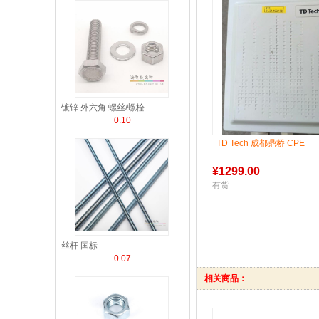
镀锌 外六角 螺丝/螺栓
0.10
TD Tech 成都鼎桥 CPE
¥
1299.00
有货
丝杆 国标
0.07
相关商品：