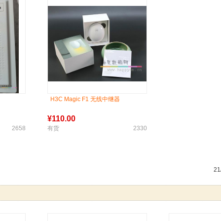
H3C Magic F1 无线中继器
¥
110.00
2658
有货
2330
2
1