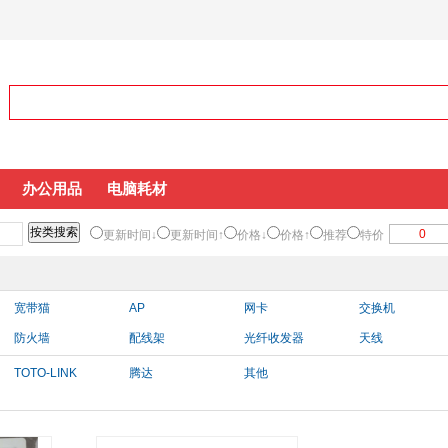
办公用品
电脑耗材
更新时间↓
更新时间↑
价格↓
价格↑
推荐
特价
宽带猫
AP
网卡
交换机
防火墙
配线架
光纤收发器
天线
TOTO-LINK
腾达
其他