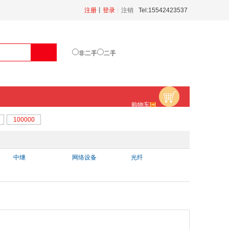
注册
丨
登录
丨
注销
Tel:15542423537
非二手
二手
购物车
中继
网络设备
光纤