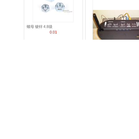
螺母 镀锌 4.8级
0.01
电信 烽火光猫 HG2821T-U
¥
85.00
有货
通丝接头
0.45