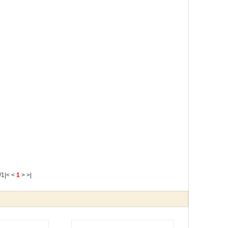
/1
|<
<
1
>
>|