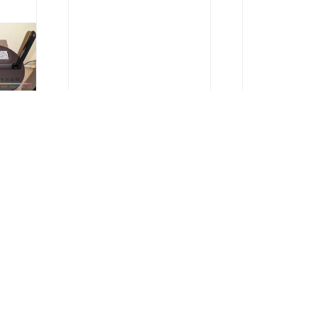
华为 无线路由器TC5206 联通移动定
荣耀 X2 HiRout
制版 全网通千兆端口家用高速穿墙WiFi
器
穿墙王mesh大功率双频5G光纤
¥
199.00
¥
155.00
15713
有货
12183
有货