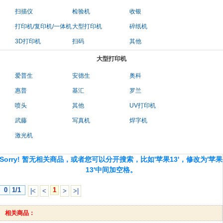
扫描仪
检验机
收银
打印机/复印机/一体机
大型打印机
碎纸机
3D打印机
扫码
其他
大型打印机
爱普生
安德生
奥科
惠普
基汇
罗兰
喷头
其他
UV打印机
武藤
写真机
焊字机
激光机
Sorry! 暂无相关商品，或者您可以分开搜索，比如'苹果13'，修改为'苹果
13'中间加空格。
0
1/1
1
|<
<
>
>|
相关商品：