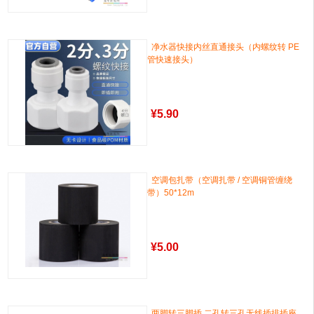
净水器快接内丝直通接头（内螺纹转 PE
管快速接头）
¥
5.90
空调包扎带（空调扎带 / 空调铜管缠绕
带）50*12m
¥
5.00
两脚转三脚插 二孔转三孔无线插排插座