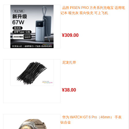
品胜 PISEN PRO 方舟系列充电宝 适用笔
记本 哑光灰 双向快充 可上飞机
¥
309.00
尼龙扎带
¥
38.00
华为 WATCH GT 6 Pro（46mm） 手表
钛合金