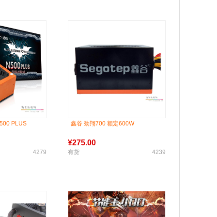
00 PLUS
鑫谷 劲翔700 额定600W
¥
275.00
4279
有货
4239