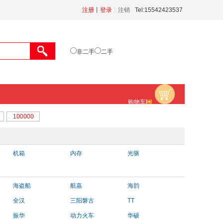
注册
丨
登录
丨
注销
Tel:15542423537
非二手
二手
购物车
机箱
内存
光驱
海盗船
航嘉
海韵
全汉
三阳磐古
TT
振华
动力火车
华硕