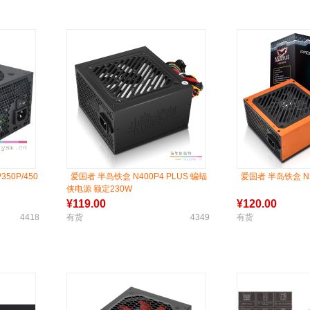
50P/450
爱国者 半岛铁盒 N400P4 PLUS 蝙蝠
爱国者 半岛铁盒 N5
侠电源 额定230W
¥
119.00
¥
120.00
4418
有货
4349
有货