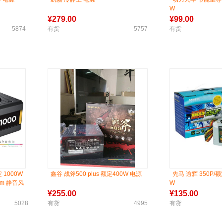
W
¥
279.00
¥
99.00
5874
有货
5757
有货
 1000W
鑫谷 战斧500 plus 额定400W 电源
先马 逾辉 350P/额
mm 静音风
W
¥
255.00
¥
135.00
5028
有货
4995
有货