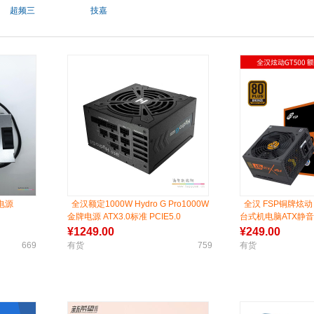
超频三
技嘉
式电源
全汉额定1000W Hydro G Pro1000W
全汉 FSP铜牌炫动 
金牌电源 ATX3.0标准 PCIE5.0
台式机电脑ATX静
¥
1249.00
¥
249.00
669
有货
759
有货