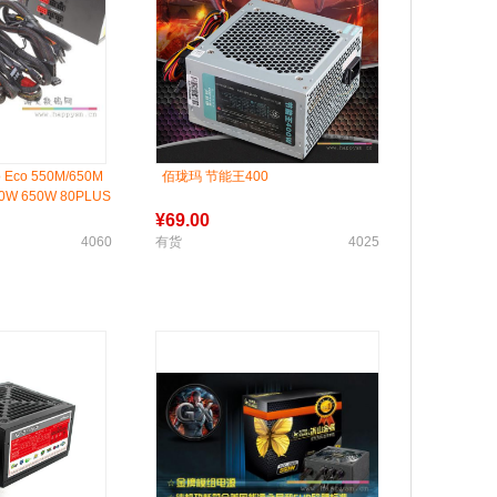
Eco 550M/650M
佰珑玛 节能王400
W 650W 80PLUS
¥
69.00
4060
有货
4025