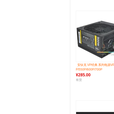
安钛克 VP经典 系列电源VP3
P/550P/600P/700P
¥
285.00
有货