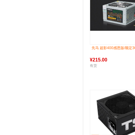
先马 超影400感恩版/额定3
¥
215.00
有货