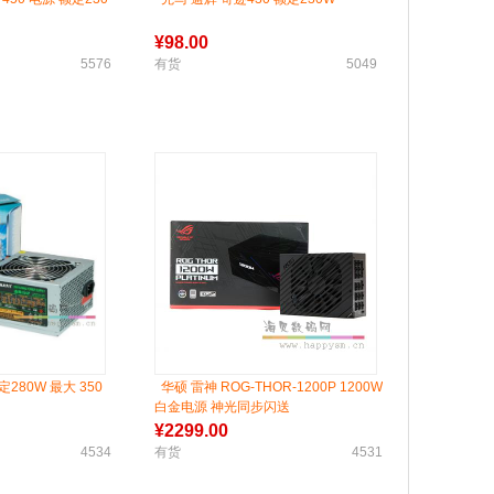
¥
98.00
5576
有货
5049
定280W 最大 350
华硕 雷神 ROG-THOR-1200P 1200W
白金电源 神光同步闪送
¥
2299.00
4534
有货
4531