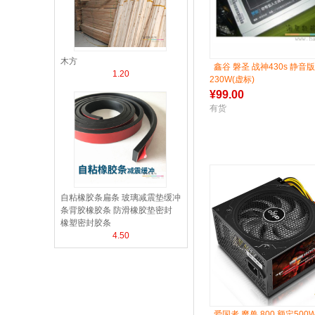
木方
鑫谷 磐圣 战神430s 静音版
1.20
230W(虚标)
¥
99.00
有货
自粘橡胶条扁条 玻璃减震垫缓冲
条背胶橡胶条 防滑橡胶垫密封
橡塑密封胶条
4.50
爱国者 魔兽 800 额定500