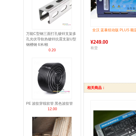
全汉 蓝暴炫动版 PLUS 额
万能C型钢三面打孔镀锌支架多
孔光伏导轨热镀锌抗震支架U型
¥
249.00
钢槽钢 6米/根
有货
0.20
相关商品：
PE 波纹穿线软管 黑色波纹管
12.00