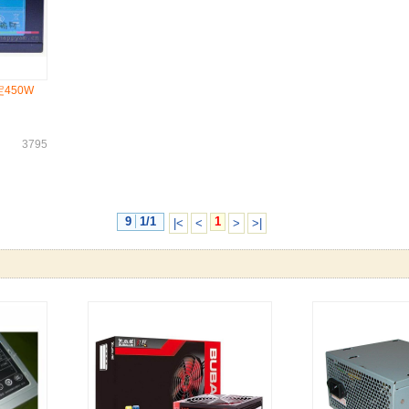
定450W
3795
9
1/1
1
|<
<
>
>|