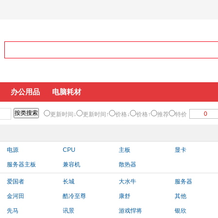
办公用品
电脑耗材
更新时间↓
更新时间↑
价格↓
价格↑
推荐
特价
电源
CPU
主板
显卡
服务器主板
兼容机
散热器
爱国者
长城
大水牛
服务器
金河田
酷冷至尊
康舒
其他
先马
讯景
游戏悍将
银欣