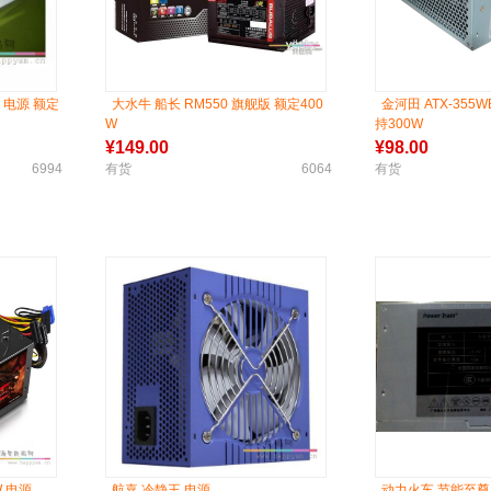
 电源 额定
大水牛 船长 RM550 旗舰版 额定400
金河田 ATX-355
W
持300W
¥
149.00
¥
98.00
6994
有货
6064
有货
W 电源
航嘉 冷静王 电源
动力火车 节能至尊 4