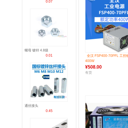
0.07
螺母 镀锌 4.8级
0.01
全汉 FSP400-70PFL 工
400W
¥
508.00
有货
通丝接头
0.45