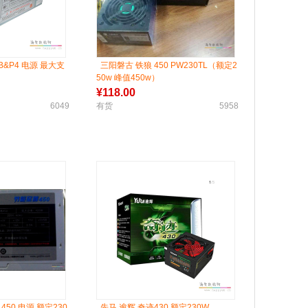
WB&P4 电源 最大支
三阳磐古 铁狼 450 PW230TL（额定2
50w 峰值450w）
¥
118.00
6049
有货
5958
50 电源 额定230
先马 逾辉 奇迹430 额定230W