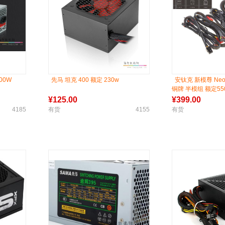
00W
先马 坦克 400 额定 230w
安钛克 新模尊 Neo 
铜牌 半模组 额定550
半模组
¥
125.00
¥
399.00
4185
有货
4155
有货