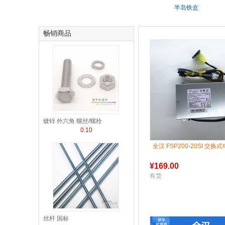
半岛铁盒
畅销商品
镀锌 外六角 螺丝/螺栓
0.10
全汉 FSP200-20SI 交换
¥
169.00
有货
丝杆 国标