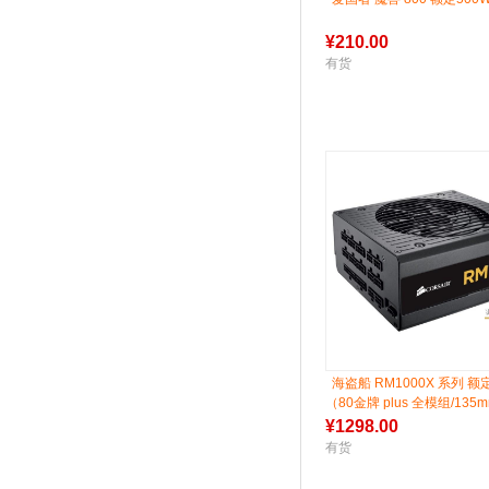
¥
210.00
有货
海盗船 RM1000X 系列 额定
（80金牌 plus 全模组/135
扇）
¥
1298.00
有货