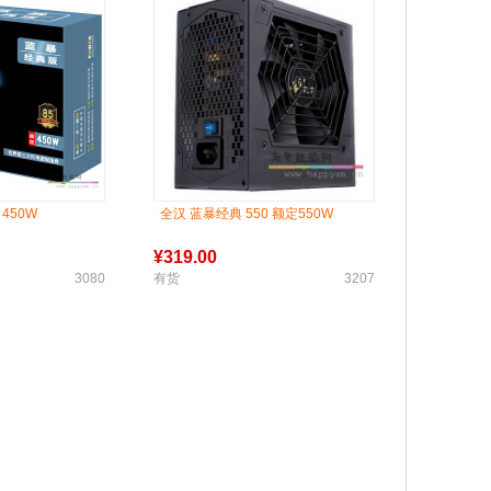
 450W
全汉 蓝暴经典 550 额定550W
¥
319.00
3080
有货
3207