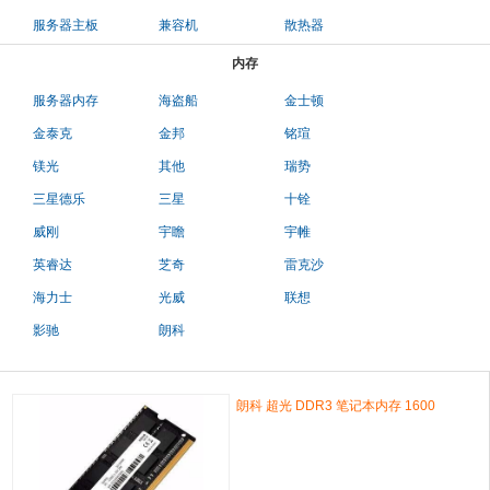
服务器主板
兼容机
散热器
内存
服务器内存
海盗船
金士顿
金泰克
金邦
铭瑄
镁光
其他
瑞势
三星德乐
三星
十铨
威刚
宇瞻
宇帷
英睿达
芝奇
雷克沙
海力士
光威
联想
影驰
朗科
朗科 超光 DDR3 笔记本内存 1600