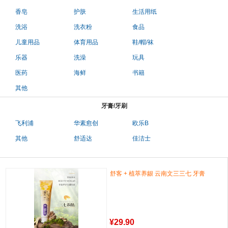
香皂
护肤
生活用纸
洗浴
洗衣粉
食品
儿童用品
体育用品
鞋/帽/袜
乐器
洗澡
玩具
医药
海鲜
书籍
其他
牙膏/牙刷
飞利浦
华素愈创
欧乐B
其他
舒适达
佳洁士
舒客 + 植萃养龈 云南文三三七 牙膏
¥
29.90