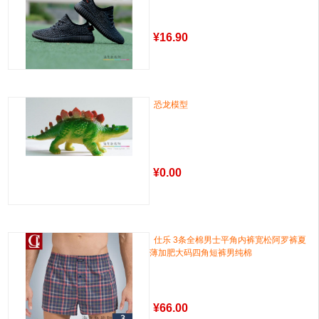
¥
16.90
恐龙模型
¥
0.00
仕乐 3条全棉男士平角内裤宽松阿罗裤夏
薄加肥大码四角短裤男纯棉
¥
66.00