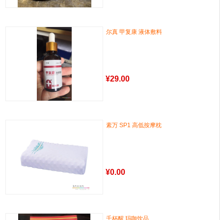
尔真 甲复康 液体敷料
¥
29.00
素万 SP1 高低按摩枕
¥
0.00
千杯醒 玛咖饮品