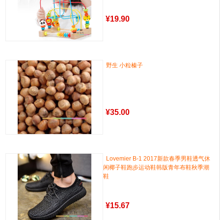
¥
19.90
野生 小粒榛子
¥
35.00
Lovemier B-1 2017新款春季男鞋透气休
闲椰子鞋跑步运动鞋韩版青年布鞋秋季潮
鞋
¥
15.67