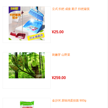
立式 扫把 成套 戳子 扫把簸箕
¥
25.00
刺嫩芽 山野菜
¥
259.00
金沙河 原味鸡蛋挂面 900g