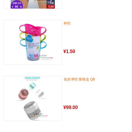
杯托
¥
1.50
友好净控 除味盒 Q8
¥
99.00