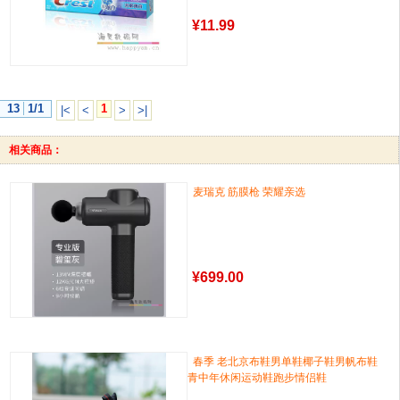
¥
11.99
13
1/1
1
|<
<
>
>|
相关商品：
麦瑞克 筋膜枪 荣耀亲选
¥
699.00
春季 老北京布鞋男单鞋椰子鞋男帆布鞋
青中年休闲运动鞋跑步情侣鞋