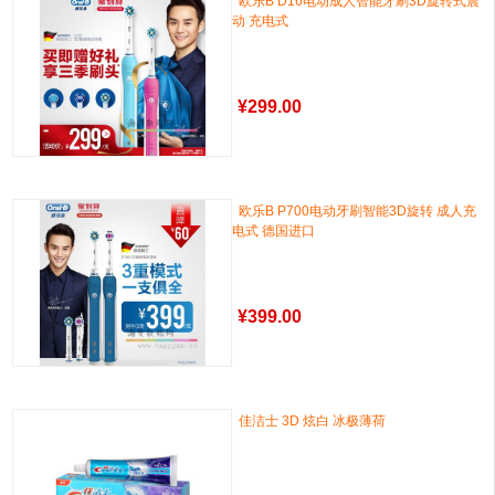
欧乐B D16电动成人智能牙刷3D旋转式震
动 充电式
¥
299.00
欧乐B P700电动牙刷智能3D旋转 成人充
电式 德国进口
¥
399.00
佳洁士 3D 炫白 冰极薄荷