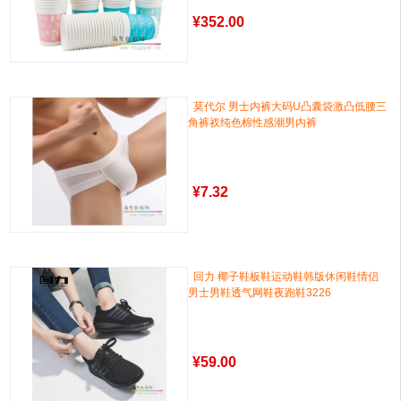
¥
352.00
莫代尔 男士内裤大码U凸囊袋激凸低腰三
角裤衩纯色棉性感潮男内裤
¥
7.32
回力 椰子鞋板鞋运动鞋韩版休闲鞋情侣
男士男鞋透气网鞋夜跑鞋3226
¥
59.00