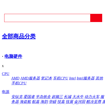
全部商品分类
·
电脑硬件
x
CPU
AMD
AMD服务器
笔记本
车机CPU
Intel
Intel服务器
其他
手机CPU
电源
安钛克
爱国者
半岛铁盒
超频三
长城
大水牛
动力火车
服
务器
海盗船
航嘉
海韵
华硕
技嘉
技展
金河田
酷冷至尊