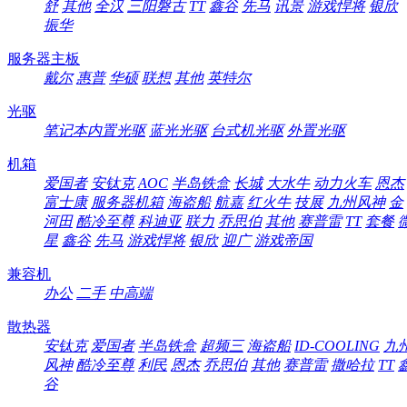
舒
其他
全汉
三阳磐古
TT
鑫谷
先马
讯景
游戏悍将
银欣
振华
服务器主板
戴尔
惠普
华硕
联想
其他
英特尔
光驱
笔记本内置光驱
蓝光光驱
台式机光驱
外置光驱
机箱
爱国者
安钛克
AOC
半岛铁盒
长城
大水牛
动力火车
恩杰
富士康
服务器机箱
海盗船
航嘉
红火牛
技展
九州风神
金
河田
酷冷至尊
科迪亚
联力
乔思伯
其他
赛普雷
TT
套餐
星
鑫谷
先马
游戏悍将
银欣
迎广
游戏帝国
兼容机
办公
二手
中高端
散热器
安钛克
爱国者
半岛铁盒
超频三
海盗船
ID-COOLING
九
风神
酷冷至尊
利民
恩杰
乔思伯
其他
赛普雷
撒哈拉
TT
谷