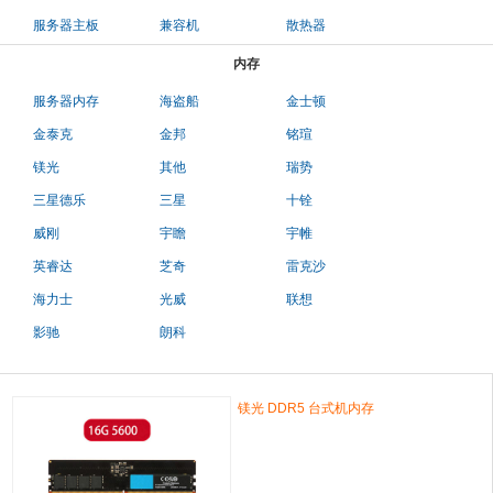
服务器主板
兼容机
散热器
内存
服务器内存
海盗船
金士顿
金泰克
金邦
铭瑄
镁光
其他
瑞势
三星德乐
三星
十铨
威刚
宇瞻
宇帷
英睿达
芝奇
雷克沙
海力士
光威
联想
影驰
朗科
镁光 DDR5 台式机内存