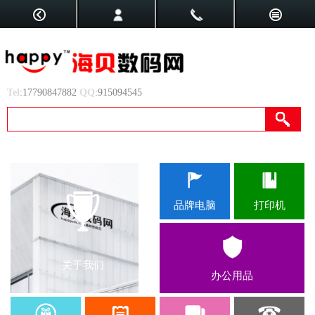
Tel
:17790847882
QQ
:915094545
品牌电脑
打印机
关于我们
办公用品