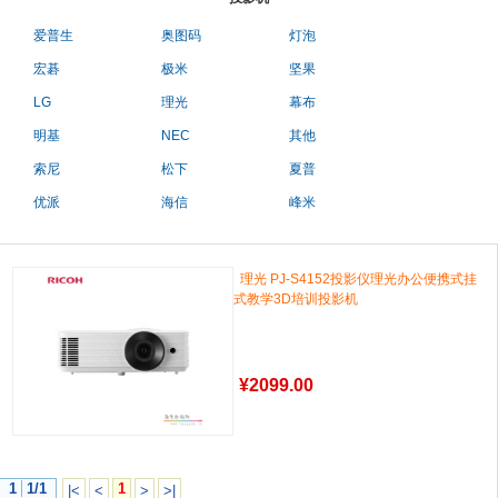
爱普生
奥图码
灯泡
宏碁
极米
坚果
LG
理光
幕布
明基
NEC
其他
索尼
松下
夏普
优派
海信
峰米
理光 PJ-S4152投影仪理光办公便携式挂
式教学3D培训投影机
¥
2099.00
1
1/1
1
|<
<
>
>|