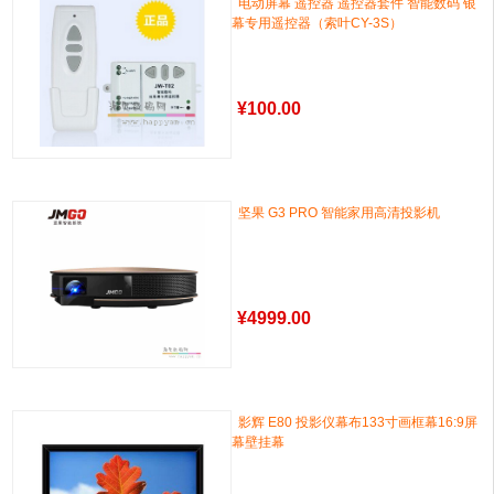
电动屏幕 遥控器 遥控器套件 智能数码 银
幕专用遥控器（索叶CY-3S）
¥
100.00
坚果 G3 PRO 智能家用高清投影机
¥
4999.00
影辉 E80 投影仪幕布133寸画框幕16:9屏
幕壁挂幕