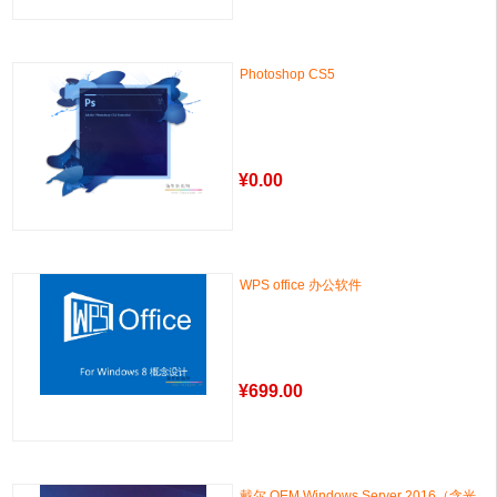
Photoshop CS5
¥
0.00
WPS office 办公软件
¥
699.00
戴尔 OEM Windows Server 2016（含光