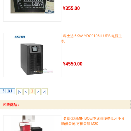
¥
355.00
科士达 6KVA YDC9106H UPS 电源主
机
¥
4550.00
3
1/1
1
|<
<
>
>|
相关商品：
名创优品MINISO日本迷你便携蓝牙小音
响低音炮 方糖音箱 M20