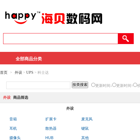
全部商品分类
首页
>
外设
>
UPS
> 科士达
更新时间↓
更新时间↑
外设
商品筛选
外设
音箱
扩展卡
麦克风
耳机
散热器
键鼠
摄像头
HUB
其他