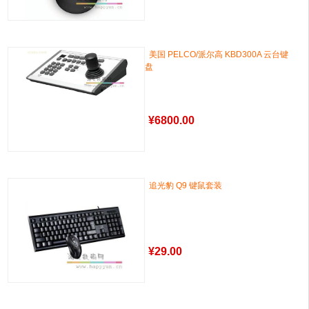
美国 PELCO/派尔高 KBD300A 云台键
盘
¥
6800.00
追光豹 Q9 键鼠套装
¥
29.00