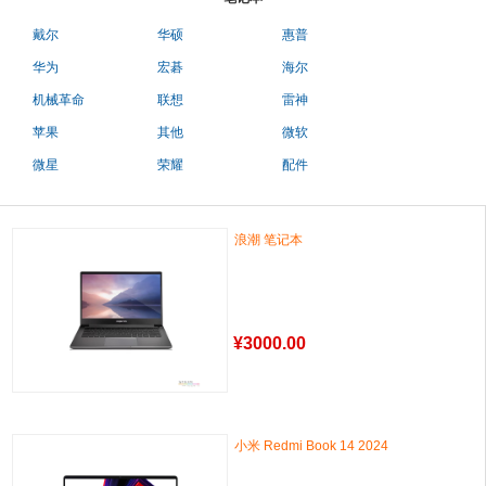
戴尔
华硕
惠普
华为
宏碁
海尔
机械革命
联想
雷神
苹果
其他
微软
微星
荣耀
配件
浪潮 笔记本
¥
3000.00
小米 Redmi Book 14 2024