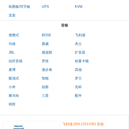
绘图板/写字板
UPS
KVM
支架
音箱
便携式
BOSE
飞利浦
功放
惠威
杰士
JBL
捷波朗
扩音器
拉杆音箱
罗技
哈曼卡顿
麦博
漫步者
其他
吸顶式
智能
罗兰
小米
创新
先科
雅马哈
三星
配件
得胜
飞利浦 SPA 2201V/93 音箱