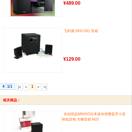
¥
489.00
飞利浦 SPA1301 音箱
¥
129.00
4
1/1
1
|<
<
>
>|
相关商品：
名创优品MINISO日本迷你便携蓝牙小音
响低音炮 方糖音箱 M20