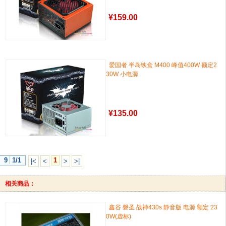
¥
159.00
爱国者 半岛铁盒 M400 峰值400W 额定2
30W 小电源
¥
135.00
9
1/1
1
|<
<
>
>|
相关商品：
鑫谷 磐圣 战神430s 静音版 电源 额定 23
0W(虚标)