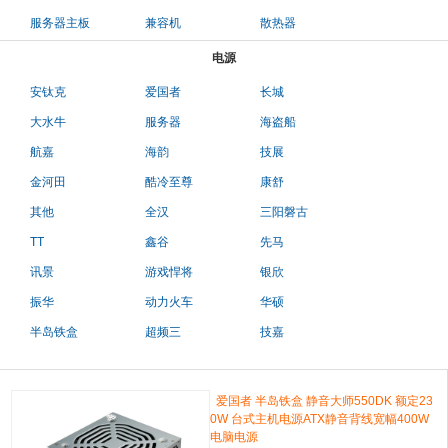
服务器主板
兼容机
散热器
电源
安钛克
爱国者
长城
大水牛
服务器
海盗船
航嘉
海韵
技展
金河田
酷冷至尊
康舒
其他
全汉
三阳磐古
TT
鑫谷
先马
讯景
游戏悍将
银欣
振华
动力火车
华硕
半岛铁盒
超频三
技嘉
爱国者 半岛铁盒 静音大师550DK 额定23
0W 台式主机电源ATX静音背线宽幅400W
电脑电源