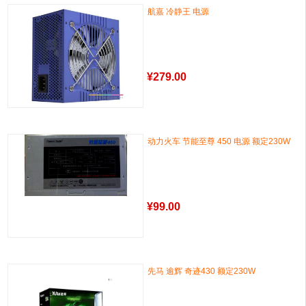
航嘉 冷静王 电源
¥
279.00
动力火车 节能至尊 450 电源 额定230W
¥
99.00
先马 逾辉 奇迹430 额定230W