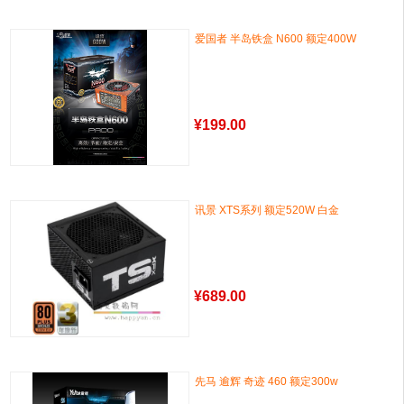
爱国者 半岛铁盒 N600 额定400W
¥
199.00
讯景 XTS系列 额定520W 白金
¥
689.00
先马 逾辉 奇迹 460 额定300w