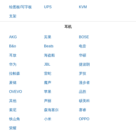
绘图板/写字板
UPS
KVM
支架
耳机
AKG
宾果
BOSE
B&o
Beats
电音
耳放
海盗船
华硕
华为
JBL
捷波朗
拉帕森
雷蛇
罗技
麦储
魔声
漫步者
OVEVO
苹果
品胜
其他
声丽
硕美科
索尼
森海塞尔
赛睿
铁山角
小米
OPPO
荣耀