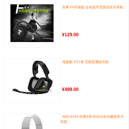
宾果 F4升级版 运动蓝牙无线后挂式耳机
¥
129.00
海盗船 天行者 无线普通版耳机
¥
499.00
AKG K545 经典5系 时尚出街头戴包耳式
耳机