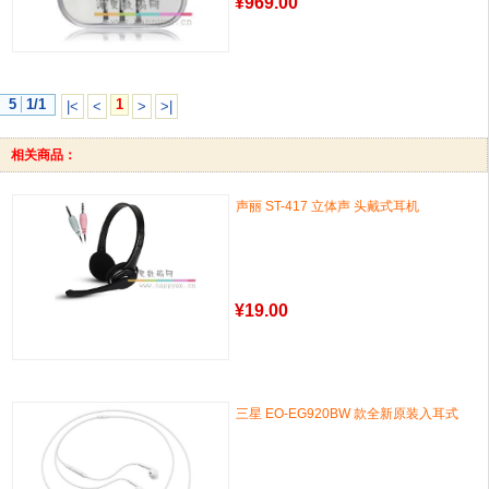
¥
969.00
5
1/1
1
|<
<
>
>|
相关商品：
声丽 ST-417 立体声 头戴式耳机
¥
19.00
三星 EO-EG920BW 款全新原装入耳式