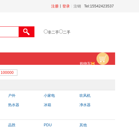
注册
丨
登录
丨
注销
Tel:15542423537
非二手
二手
购物车
户外
小家电
吹风机
热水器
冰箱
净水器
品胜
PDU
其他