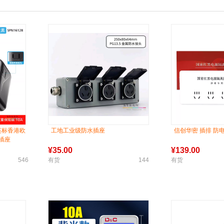
英标香港欧
工地工业级防水插座
信创华密 插排 防
插座
¥
35.00
¥
139.00
546
有货
144
有货