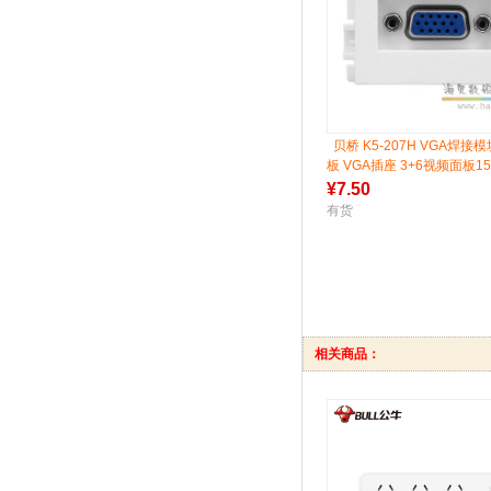
贝桥 K5-207H VGA焊接模
板 VGA插座 3+6视频面板1
¥
7.50
有货
相关商品：