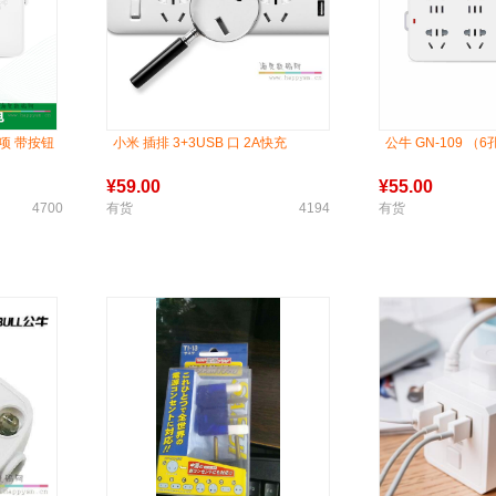
三项 带按钮
小米 插排 3+3USB 口 2A快充
公牛 GN-109 （6
¥
59.00
¥
55.00
4700
有货
4194
有货