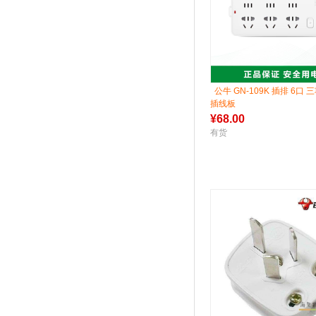
公牛 GN-109K 插排 6口 
插线板
¥
68.00
有货