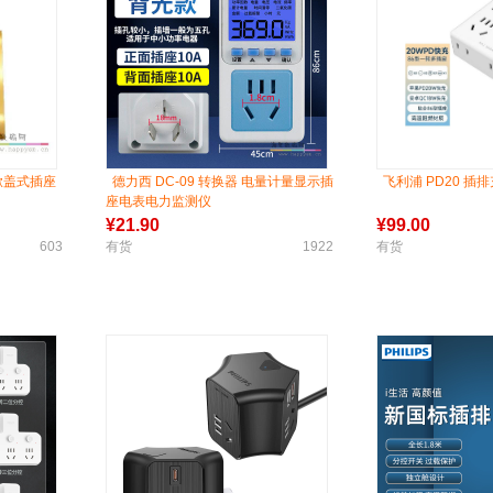
面掀盖式插座
德力西 DC-09 转换器 电量计量显示插
飞利浦 PD20 插
座电表电力监测仪
¥
21.90
¥
99.00
603
有货
1922
有货