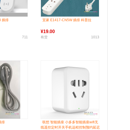
3 插排
宜家 E1417-CN5W 插排 科普拉
¥
19.00
711
有货
1013
插排
联想 智能插座 小多多智能插座wifi无
线遥控定时开关手机远程控制预约延迟