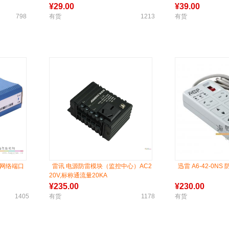
¥
29.00
¥
39.00
798
有货
1213
有货
 网络端口
雷讯 电源防雷模块（监控中心）AC2
迅雷 A6-42-0NS
20V,标称通流量20KA
¥
235.00
¥
230.00
1405
有货
1178
有货