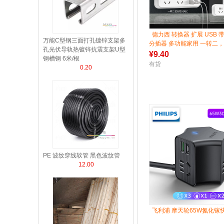
德力西 转换器 扩展 USB
万能C型钢三面打孔镀锌支架多
分插器 多功能家用 一转二
孔光伏导轨热镀锌抗震支架U型
¥
9.40
钢槽钢 6米/根
有货
0.20
PE 波纹穿线软管 黑色波纹管
12.00
飞利浦 摩天轮65W氮化镓