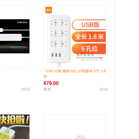
1
小米 USB 插排 6孔 USB版本 3个 1.8
米
¥
79.00
1610
有货
1414