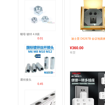
螺母 镀锌 4.8级
0.01
迪士普 D6267B 会议地
¥
360.00
有货
通丝接头
0.45