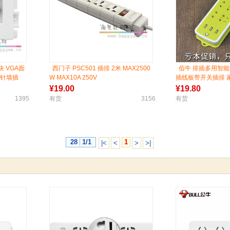
块 VGA面
西门子 PSC501 插排 2米 MAX2500
佰牛 排插多用智能
5针墙插
W MAX10A 250V
插线板带开关插排 
¥
19.00
¥
19.80
1395
有货
3156
有货
28
1/1
1
|<
<
>
>|