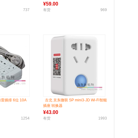
开关防触电
¥
59.00
737
有货
969
 防雷插排 6位 10A
古北 京东微联 SP mini3-JD Wi-Fi智能
插座 转换器
¥
43.00
1254
有货
1993