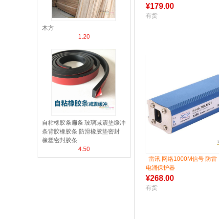
¥
179.00
有货
木方
1.20
自粘橡胶条扁条 玻璃减震垫缓冲
条背胶橡胶条 防滑橡胶垫密封
橡塑密封胶条
4.50
雷讯 网络1000M信号 防雷
电涌保护器
¥
268.00
有货