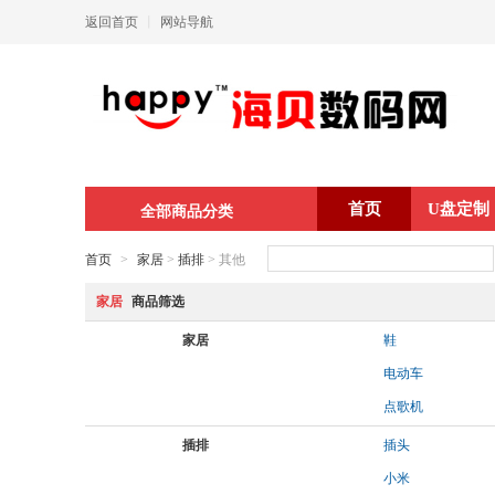
返回首页
丨
网站导航
首页
U盘定制
全部商品分类
首页
>
家居
>
插排
> 其他
家居
商品筛选
家居
鞋
电动车
点歌机
插排
插头
小米