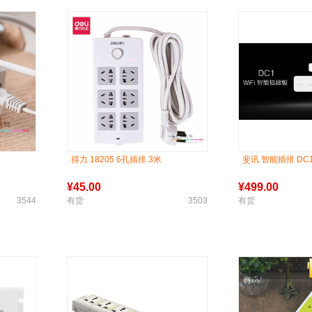
得力 18205 6孔插排 3米
斐讯 智能插排 DC
¥
45.00
¥
499.00
3544
有货
3503
有货