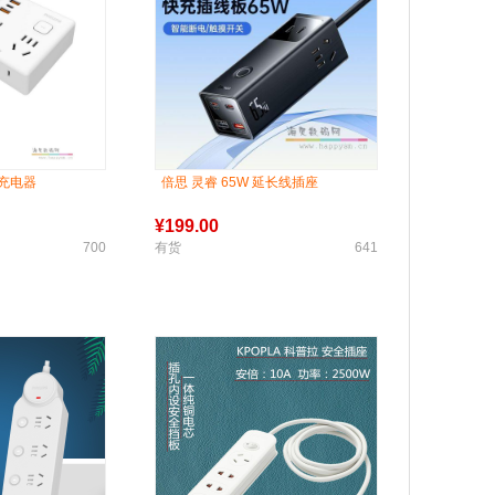
排充电器
倍思 灵睿 65W 延长线插座
¥
199.00
700
有货
641