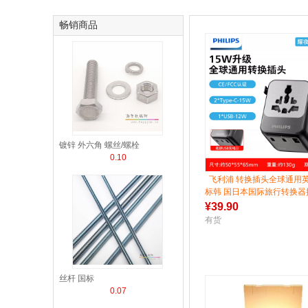
畅销商品
镀锌 外六角 螺丝/螺栓
0.10
飞利浦 转换插头全球通用
标韩 国日本国际旅行转换器
¥
39.90
有货
丝杆 国标
0.07