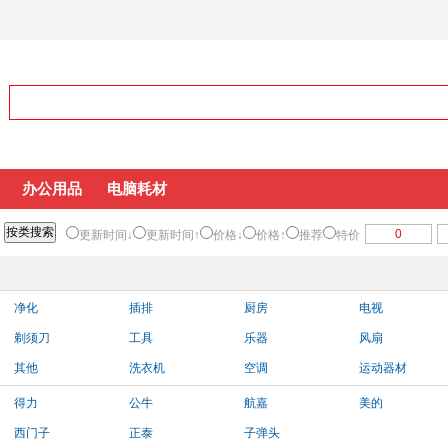
办公用品
电脑耗材
更新时间↓
更新时间↑
价格↓
价格↑
推荐
特价
净化
插排
厨房
电视
剃须刀
工具
乐器
风扇
其他
洗衣机
空调
运动器材
得力
公牛
航嘉
美的
西门子
正泰
子弹头