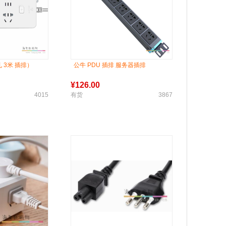
孔 3米 插排）
公牛 PDU 插排 服务器插排
¥
126.00
4015
有货
3867