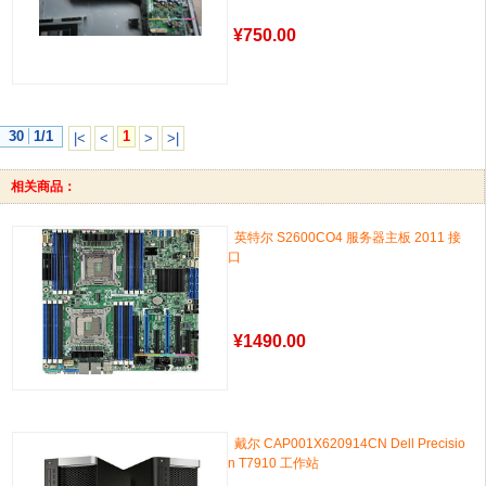
¥
750.00
30
1/1
1
|<
<
>
>|
相关商品：
英特尔 S2600CO4 服务器主板 2011 接
口
¥
1490.00
戴尔 CAP001X620914CN Dell Precisio
n T7910 工作站