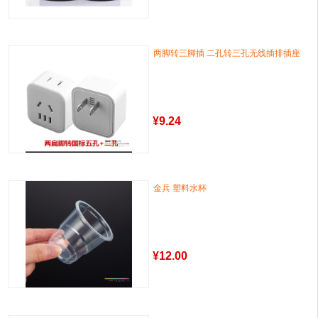
两脚转三脚插 二孔转三孔无线插排插座
¥
9.24
金兵 塑料水杯
¥
12.00