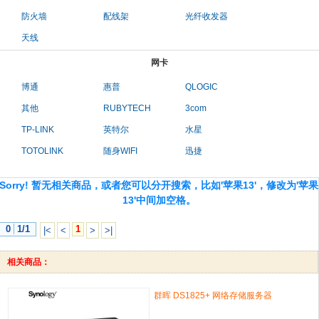
防火墙
配线架
光纤收发器
天线
网卡
博通
惠普
QLOGIC
其他
RUBYTECH
3com
TP-LINK
英特尔
水星
TOTOLINK
随身WIFI
迅捷
Sorry! 暂无相关商品，或者您可以分开搜索，比如'苹果13'，修改为'苹果
13'中间加空格。
0
1/1
1
|<
<
>
>|
相关商品：
群晖 DS1825+ 网络存储服务器