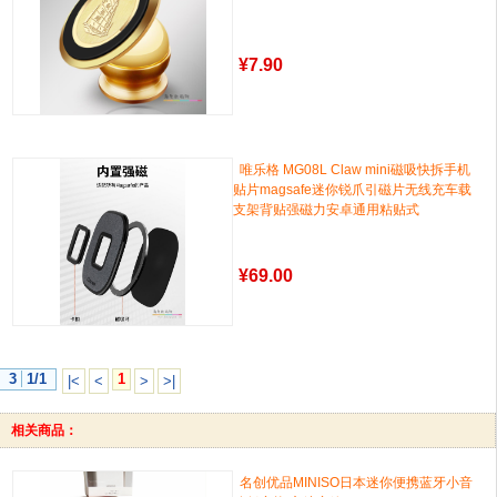
¥
7.90
唯乐格 MG08L Claw mini磁吸快拆手机
贴片magsafe迷你锐爪引磁片无线充车载
支架背贴强磁力安卓通用粘贴式
¥
69.00
3
1/1
1
|<
<
>
>|
相关商品：
名创优品MINISO日本迷你便携蓝牙小音