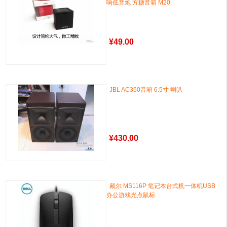
响低音炮 方糖音箱 M20
¥
49.00
JBL AC350音箱 6.5寸 喇叭
¥
430.00
戴尔 MS116P 笔记本台式机一体机USB
办公游戏光点鼠标